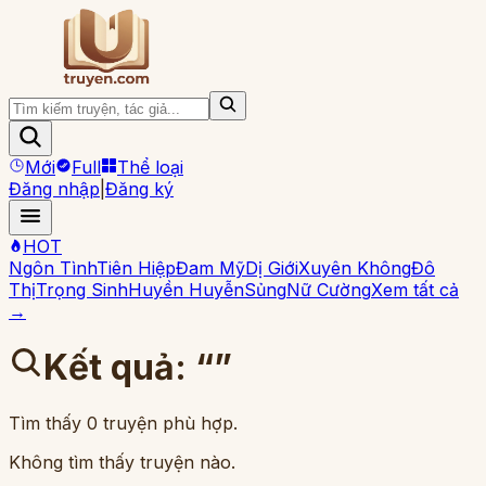
Mới
Full
Thể loại
Đăng nhập
|
Đăng ký
HOT
Ngôn Tình
Tiên Hiệp
Đam Mỹ
Dị Giới
Xuyên Không
Đô
Thị
Trọng Sinh
Huyền Huyễn
Sủng
Nữ Cường
Xem tất cả
→
Kết quả:
“
”
Tìm thấy
0
truyện phù hợp.
Không tìm thấy truyện nào.