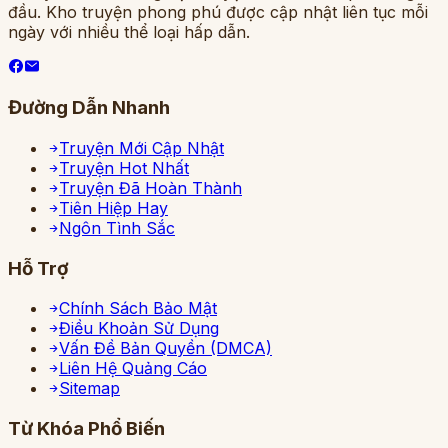
đầu. Kho truyện phong phú được cập nhật liên tục mỗi
ngày với nhiều thể loại hấp dẫn.
Đường Dẫn Nhanh
Truyện Mới Cập Nhật
Truyện Hot Nhất
Truyện Đã Hoàn Thành
Tiên Hiệp Hay
Ngôn Tình Sắc
Hỗ Trợ
Chính Sách Bảo Mật
Điều Khoản Sử Dụng
Vấn Đề Bản Quyền (DMCA)
Liên Hệ Quảng Cáo
Sitemap
Từ Khóa Phổ Biến