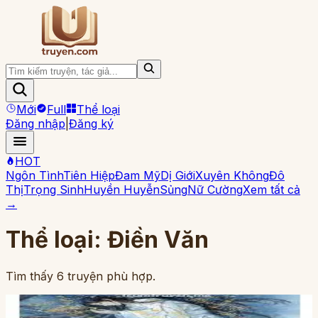
Mới
Full
Thể loại
Đăng nhập
|
Đăng ký
HOT
Ngôn Tình
Tiên Hiệp
Đam Mỹ
Dị Giới
Xuyên Không
Đô
Thị
Trọng Sinh
Huyền Huyễn
Sủng
Nữ Cường
Xem tất cả
→
Thể loại:
Điền Văn
Tìm thấy
6
truyện phù hợp.
Full
16
ch