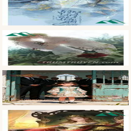
Vì Hoà Bình Tiên Giới
Anecdotes
Full
4
ch
Dâu Tây Đỏ Và Bí Mật
Nịnh Mông Khắc Lị Khí Phao Thuỷ
Full
9
ch
Xé Kịch Bản, Nuôi Phản Diện Thành Bảo Bối
Đang cập nhật
Full
16
ch
Nữ Vương! Yêu Ta