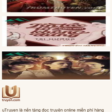
nặc nô
Full
19
ch
Tin Tức Tố Của Em Không Đúng
Tri Hướng
Full
32
ch
Ảnh Thập Tam
Quyền Nhược Nhược
uTruyen là nền tảng đọc truyện online miễn phí hàng