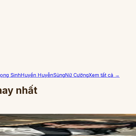
ọng Sinh
Huyền Huyễn
Sủng
Nữ Cường
Xem tất cả →
ay nhất