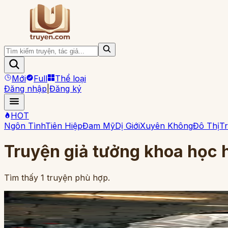
Mới
Full
Thể loại
Đăng nhập
|
Đăng ký
HOT
Ngôn Tình
Tiên Hiệp
Đam Mỹ
Dị Giới
Xuyên Không
Đô Thị
Tr
Truyện
giả tưởng khoa học
h
Tìm thấy
1
truyện phù hợp.
Full
12
ch
Người Thí Nghiệm Hoàn Hảo