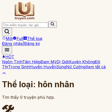
Mới
Full
Thể loại
Đăng nhập
|
Đăng ký
HOT
Ngôn Tình
Tiên Hiệp
Đam Mỹ
Dị Giới
Xuyên Không
Đô
Thị
Trọng Sinh
Huyền Huyễn
Sủng
Nữ Cường
Xem tất cả
→
Thể loại:
hôn nhân
Tìm thấy
0
truyện phù hợp.