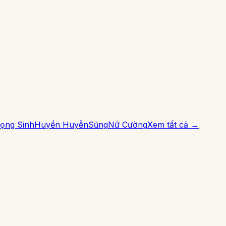
ọng Sinh
Huyền Huyễn
Sủng
Nữ Cường
Xem tất cả →