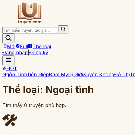
Mới
Full
Thể loại
Đăng nhập
|
Đăng ký
HOT
Ngôn Tình
Tiên Hiệp
Đam Mỹ
Dị Giới
Xuyên Không
Đô Thị
Tr
Thể loại:
Ngoại tình
Tìm thấy
0
truyện phù hợp.