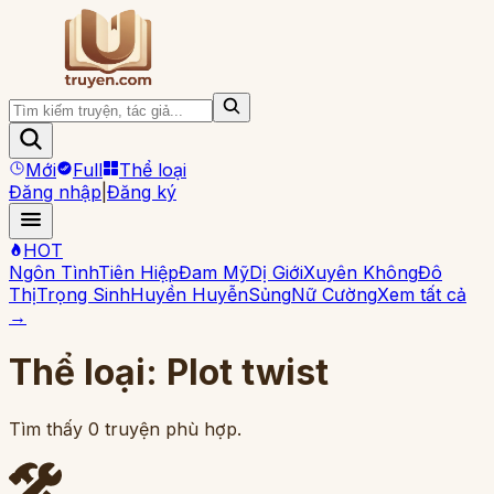
Mới
Full
Thể loại
Đăng nhập
|
Đăng ký
HOT
Ngôn Tình
Tiên Hiệp
Đam Mỹ
Dị Giới
Xuyên Không
Đô
Thị
Trọng Sinh
Huyền Huyễn
Sủng
Nữ Cường
Xem tất cả
→
Thể loại:
Plot twist
Tìm thấy
0
truyện phù hợp.