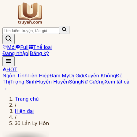
Mới
Full
Thể loại
Đăng nhập
|
Đăng ký
HOT
Ngôn Tình
Tiên Hiệp
Đam Mỹ
Dị Giới
Xuyên Không
Đô
Thị
Trọng Sinh
Huyền Huyễn
Sủng
Nữ Cường
Xem tất cả
→
Trang chủ
/
Hiện đại
/
36 Lần Ly Hôn