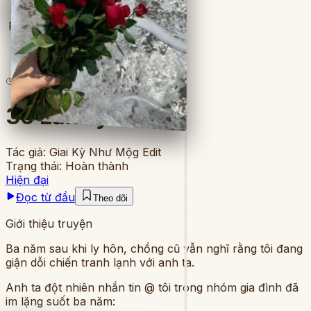
Full
8
lượt đọc
·
8
chương
36 Lần Ly Hôn
Tác giả:
Giai Kỳ Như Mộg Edit
Trạng thái:
Hoàn thành
Hiện đại
Đọc từ đầu
Theo dõi
Giới thiệu truyện
Ba năm sau khi ly hôn, chồng cũ vẫn nghĩ rằng tôi đang
giận dỗi chiến tranh lạnh với anh ta.
Anh ta đột nhiên nhắn tin @ tôi trong nhóm gia đình đã
im lặng suốt ba năm: