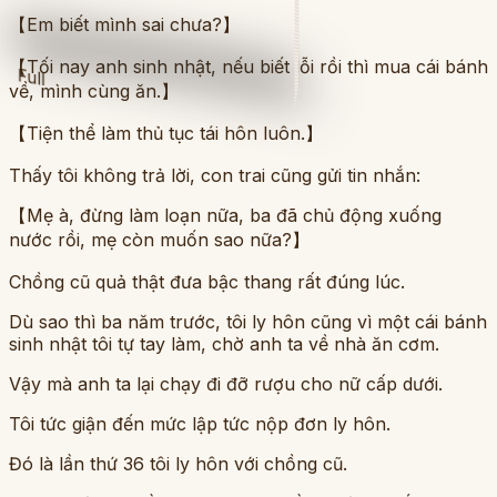
【Em biết mình sai chưa?】
【Tối nay anh sinh nhật, nếu biết lỗi rồi thì mua cái bánh
Full
về, mình cùng ăn.】
【Tiện thể làm thủ tục tái hôn luôn.】
Thấy tôi không trả lời, con trai cũng gửi tin nhắn:
【Mẹ à, đừng làm loạn nữa, ba đã chủ động xuống
nước rồi, mẹ còn muốn sao nữa?】
Chồng cũ quả thật đưa bậc thang rất đúng lúc.
Dù sao thì ba năm trước, tôi ly hôn cũng vì một cái bánh
sinh nhật tôi tự tay làm, chờ anh ta về nhà ăn cơm.
Vậy mà anh ta lại chạy đi đỡ rượu cho nữ cấp dưới.
Tôi tức giận đến mức lập tức nộp đơn ly hôn.
Đó là lần thứ 36 tôi ly hôn với chồng cũ.