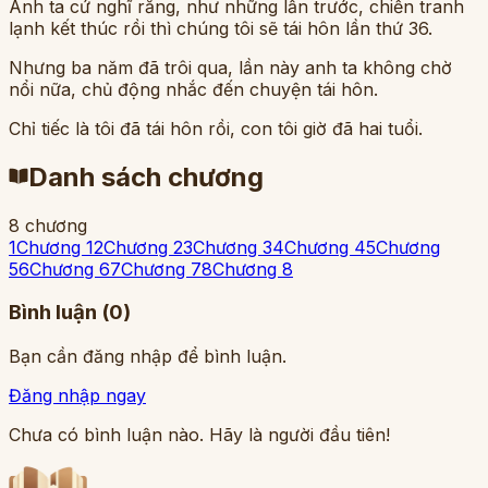
Anh ta cứ nghĩ rằng, như những lần trước, chiến tranh
lạnh kết thúc rồi thì chúng tôi sẽ tái hôn lần thứ 36.
Nhưng ba năm đã trôi qua, lần này anh ta không chờ
nổi nữa, chủ động nhắc đến chuyện tái hôn.
Chỉ tiếc là tôi đã tái hôn rồi, con tôi giờ đã hai tuổi.
Danh sách chương
8
chương
1
Chương 1
2
Chương 2
3
Chương 3
4
Chương 4
5
Chương
5
6
Chương 6
7
Chương 7
8
Chương 8
Bình luận (
0
)
Bạn cần đăng nhập để bình luận.
Đăng nhập ngay
Chưa có bình luận nào. Hãy là người đầu tiên!