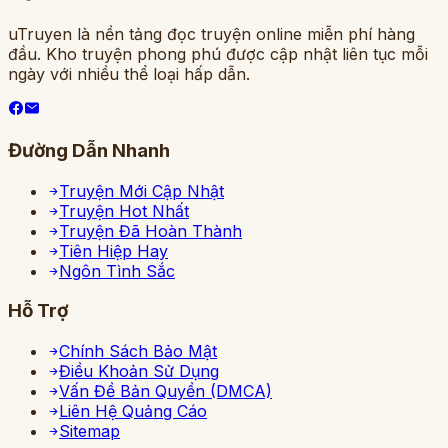
uTruyen là nền tảng đọc truyện online miễn phí hàng
đầu. Kho truyện phong phú được cập nhật liên tục mỗi
ngày với nhiều thể loại hấp dẫn.
Đường Dẫn Nhanh
Truyện Mới Cập Nhật
Truyện Hot Nhất
Truyện Đã Hoàn Thành
Tiên Hiệp Hay
Ngôn Tình Sắc
Hỗ Trợ
Chính Sách Bảo Mật
Điều Khoản Sử Dụng
Vấn Đề Bản Quyền (DMCA)
Liên Hệ Quảng Cáo
Sitemap