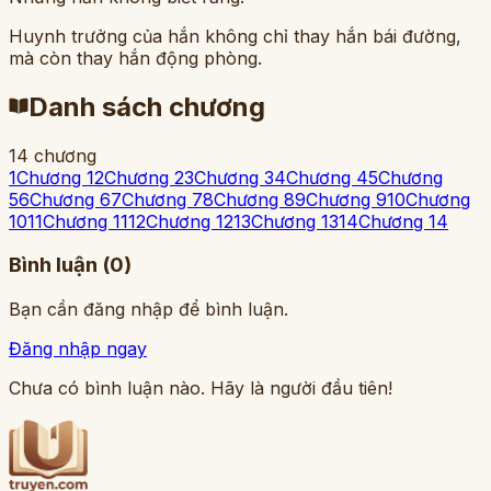
Huynh trưởng của hắn không chỉ thay hắn bái đường,
mà còn thay hắn động phòng.
Danh sách chương
14
chương
1
Chương 1
2
Chương 2
3
Chương 3
4
Chương 4
5
Chương
5
6
Chương 6
7
Chương 7
8
Chương 8
9
Chương 9
10
Chương
10
11
Chương 11
12
Chương 12
13
Chương 13
14
Chương 14
Bình luận (
0
)
Bạn cần đăng nhập để bình luận.
Đăng nhập ngay
Chưa có bình luận nào. Hãy là người đầu tiên!