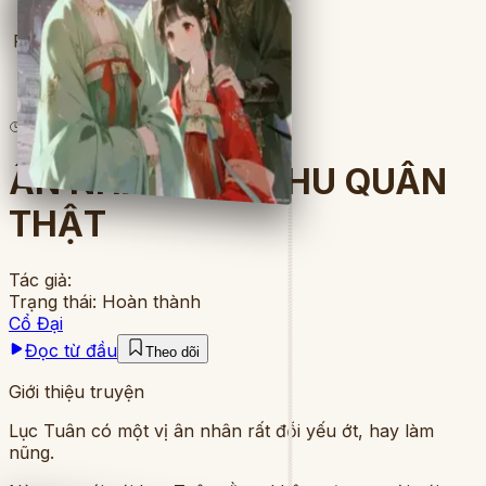
Full
24
lượt đọc
·
14
chương
ÂN NHÂN GIẢ, PHU QUÂN
THẬT
Tác giả:
Trạng thái:
Hoàn thành
Cổ Đại
Đọc từ đầu
Theo dõi
Giới thiệu truyện
Lục Tuân có một vị ân nhân rất đỗi yếu ớt, hay làm
nũng.