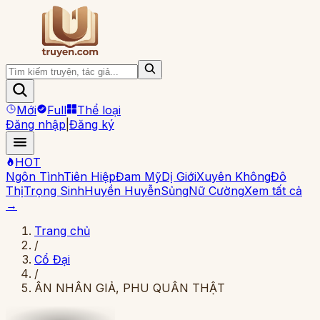
Mới
Full
Thể loại
Đăng nhập
|
Đăng ký
HOT
Ngôn Tình
Tiên Hiệp
Đam Mỹ
Dị Giới
Xuyên Không
Đô
Thị
Trọng Sinh
Huyền Huyễn
Sủng
Nữ Cường
Xem tất cả
→
Trang chủ
/
Cổ Đại
/
ÂN NHÂN GIẢ, PHU QUÂN THẬT