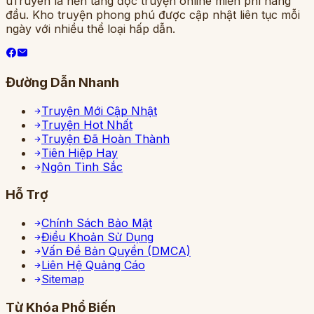
uTruyen là nền tảng đọc truyện online miễn phí hàng
đầu. Kho truyện phong phú được cập nhật liên tục mỗi
ngày với nhiều thể loại hấp dẫn.
Đường Dẫn Nhanh
Truyện Mới Cập Nhật
Truyện Hot Nhất
Truyện Đã Hoàn Thành
Tiên Hiệp Hay
Ngôn Tình Sắc
Hỗ Trợ
Chính Sách Bảo Mật
Điều Khoản Sử Dụng
Vấn Đề Bản Quyền (DMCA)
Liên Hệ Quảng Cáo
Sitemap
Từ Khóa Phổ Biến