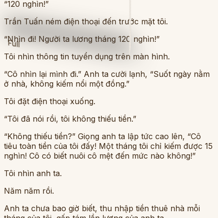
“120 nghìn!”
Trần Tuấn ném điện thoại đến trước mặt tôi.
“Nhìn đi! Người ta lương tháng 120 nghìn!”
Full
Tôi nhìn thông tin tuyển dụng trên màn hình.
“Cô nhìn lại mình đi.” Anh ta cười lạnh, “Suốt ngày nằm
ở nhà, không kiếm nổi một đồng.”
Tôi đặt điện thoại xuống.
“Tôi đã nói rồi, tôi không thiếu tiền.”
“Không thiếu tiền?” Giọng anh ta lập tức cao lên, “Cô
tiêu toàn tiền của tôi đấy! Một tháng tôi chỉ kiếm được 15
nghìn! Cô có biết nuôi cô mệt đến mức nào không!”
Tôi nhìn anh ta.
Năm năm rồi.
Anh ta chưa bao giờ biết, thu nhập tiền thuê nhà mỗi
tháng của tôi, gấp tám lần lương của anh ta.