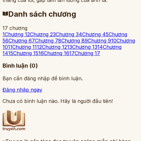
Danh sách chương
17 chương
1
Chương 1
2
Chương 2
3
Chương 3
4
Chương 4
5
Chương
5
6
Chương 6
7
Chương 7
8
Chương 8
9
Chương 9
10
Chương
10
11
Chương 11
12
Chương 12
13
Chương 13
14
Chương
14
15
Chương 15
16
Chương 16
17
Chương 17
Bình luận (
0
)
Bạn cần đăng nhập để bình luận.
Đăng nhập ngay
Chưa có bình luận nào. Hãy là người đầu tiên!