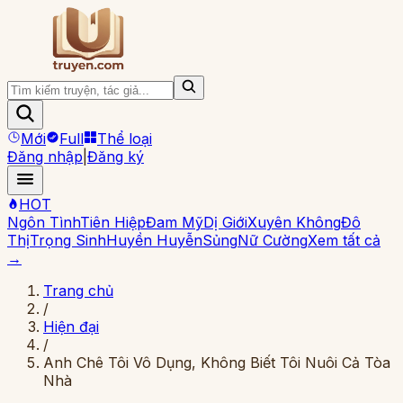
Mới
Full
Thể loại
Đăng nhập
|
Đăng ký
HOT
Ngôn Tình
Tiên Hiệp
Đam Mỹ
Dị Giới
Xuyên Không
Đô
Thị
Trọng Sinh
Huyền Huyễn
Sủng
Nữ Cường
Xem tất cả
→
Trang chủ
/
Hiện đại
/
Anh Chê Tôi Vô Dụng, Không Biết Tôi Nuôi Cả Tòa
Nhà