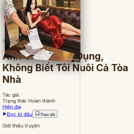
Full
3
lượt đọc
·
17
chương
Anh Chê Tôi Vô Dụng,
Không Biết Tôi Nuôi Cả Tòa
Nhà
Tác giả:
Trạng thái:
Hoàn thành
Hiện đại
Đọc từ đầu
Theo dõi
Giới thiệu truyện