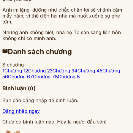
Anh im lặng, dường như chắc chắn tôi sẽ vì tình cảm
mấy năm, vì thể diện hai nhà mà nuốt xuống sự ghê
tởm.
Nhưng anh không biết, nhà họ Tạ sẵn sàng liên hôn
không chỉ có mình anh.
Danh sách chương
8
chương
1
Chương 1
2
Chương 2
3
Chương 3
4
Chương 4
5
Chương
5
6
Chương 6
7
Chương 7
8
Chương 8
Bình luận (
0
)
Bạn cần đăng nhập để bình luận.
Đăng nhập ngay
Chưa có bình luận nào. Hãy là người đầu tiên!