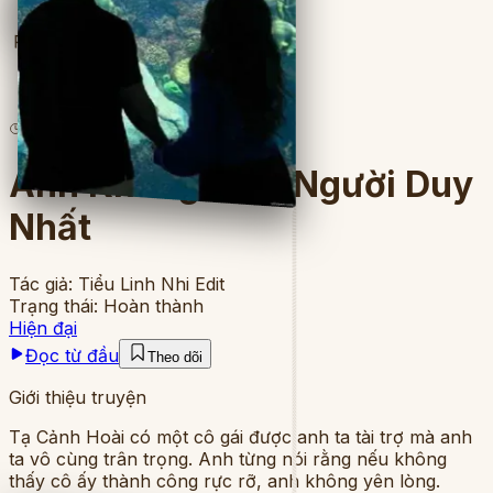
Full
5
lượt đọc
·
8
chương
Anh Không Phải Người Duy
Nhất
Tác giả:
Tiểu Linh Nhi Edit
Trạng thái:
Hoàn thành
Hiện đại
Đọc từ đầu
Theo dõi
Giới thiệu truyện
Tạ Cảnh Hoài có một cô gái được anh ta tài trợ mà anh
ta vô cùng trân trọng. Anh từng nói rằng nếu không
thấy cô ấy thành công rực rỡ, anh không yên lòng.