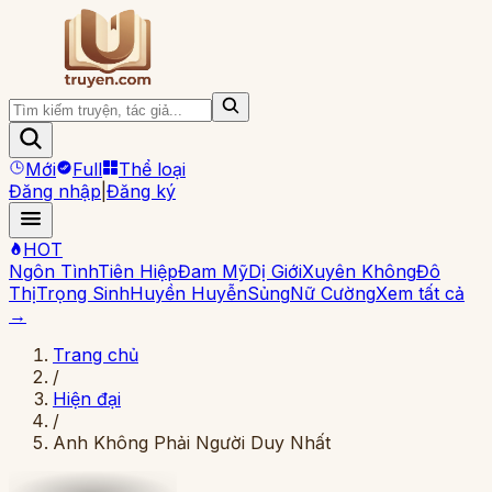
Mới
Full
Thể loại
Đăng nhập
|
Đăng ký
HOT
Ngôn Tình
Tiên Hiệp
Đam Mỹ
Dị Giới
Xuyên Không
Đô
Thị
Trọng Sinh
Huyền Huyễn
Sủng
Nữ Cường
Xem tất cả
→
Trang chủ
/
Hiện đại
/
Anh Không Phải Người Duy Nhất