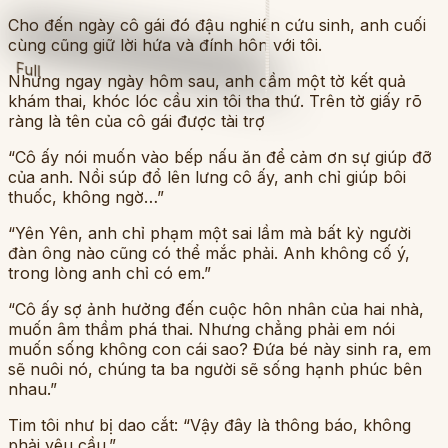
Cho đến ngày cô gái đó đậu nghiên cứu sinh, anh cuối
cùng cũng giữ lời hứa và đính hôn với tôi.
Full
Nhưng ngay ngày hôm sau, anh cầm một tờ kết quả
khám thai, khóc lóc cầu xin tôi tha thứ. Trên tờ giấy rõ
ràng là tên của cô gái được tài trợ
“Cô ấy nói muốn vào bếp nấu ăn để cảm ơn sự giúp đỡ
của anh. Nồi súp đổ lên lưng cô ấy, anh chỉ giúp bôi
thuốc, không ngờ…”
“Yên Yên, anh chỉ phạm một sai lầm mà bất kỳ người
đàn ông nào cũng có thể mắc phải. Anh không cố ý,
trong lòng anh chỉ có em.”
“Cô ấy sợ ảnh hưởng đến cuộc hôn nhân của hai nhà,
muốn âm thầm phá thai. Nhưng chẳng phải em nói
muốn sống không con cái sao? Đứa bé này sinh ra, em
sẽ nuôi nó, chúng ta ba người sẽ sống hạnh phúc bên
nhau.”
Tim tôi như bị dao cắt: “Vậy đây là thông báo, không
phải yêu cầu.”