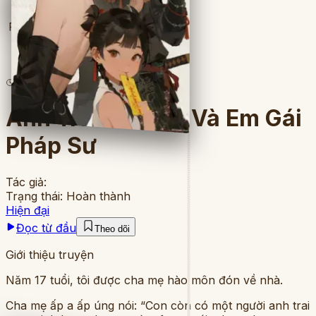
Full
9
lượt đọc
·
9
chương
Anh Trai Đầu Đỏ Và Em Gái
Pháp Sư
Tác giả:
Trạng thái:
Hoàn thành
Hiện đại
Đọc từ đầu
Theo dõi
Giới thiệu truyện
Năm 17 tuổi, tôi được cha mẹ hào môn đón về nhà.
Cha mẹ ấp a ấp úng nói: “Con còn có một người anh trai