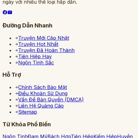
ngày với nhiều thể loại hấp dẫn.
Đường Dẫn Nhanh
Truyện Mới Cập Nhật
Truyện Hot Nhất
Truyện Đã Hoàn Thành
Tiên Hiệp Hay
Ngôn Tình Sắc
Hỗ Trợ
Chính Sách Bảo Mật
Điều Khoản Sử Dụng
Vấn Đề Bản Quyền (DMCA)
Liên Hệ Quảng Cáo
Sitemap
Từ Khóa Phổ Biến
Ngôn Tình
Đam Mỹ
Bách Hợp
Tiên Hiệp
Kiếm Hiệp
Huyền