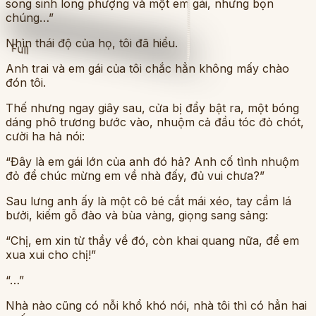
song sinh long phượng và một em gái, nhưng bọn
chúng…”
Nhìn thái độ của họ, tôi đã hiểu.
Full
Anh trai và em gái của tôi chắc hẳn không mấy chào
đón tôi.
Thế nhưng ngay giây sau, cửa bị đẩy bật ra, một bóng
dáng phô trương bước vào, nhuộm cả đầu tóc đỏ chót,
cười ha hả nói:
“Đây là em gái lớn của anh đó hả? Anh cố tình nhuộm
đỏ để chúc mừng em về nhà đấy, đủ vui chưa?”
Sau lưng anh ấy là một cô bé cắt mái xéo, tay cầm lá
bưởi, kiếm gỗ đào và bùa vàng, giọng sang sảng:
“Chị, em xin từ thầy về đó, còn khai quang nữa, để em
xua xui cho chị!”
“…”
Nhà nào cũng có nỗi khổ khó nói, nhà tôi thì có hẳn hai