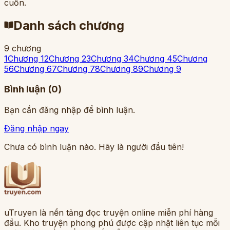
cuốn.
Danh sách chương
9
chương
1
Chương 1
2
Chương 2
3
Chương 3
4
Chương 4
5
Chương
5
6
Chương 6
7
Chương 7
8
Chương 8
9
Chương 9
Bình luận (
0
)
Bạn cần đăng nhập để bình luận.
Đăng nhập ngay
Chưa có bình luận nào. Hãy là người đầu tiên!
uTruyen là nền tảng đọc truyện online miễn phí hàng
đầu. Kho truyện phong phú được cập nhật liên tục mỗi