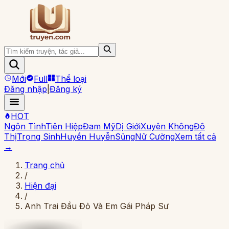
Mới
Full
Thể loại
Đăng nhập
|
Đăng ký
HOT
Ngôn Tình
Tiên Hiệp
Đam Mỹ
Dị Giới
Xuyên Không
Đô
Thị
Trọng Sinh
Huyền Huyễn
Sủng
Nữ Cường
Xem tất cả
→
Trang chủ
/
Hiện đại
/
Anh Trai Đầu Đỏ Và Em Gái Pháp Sư