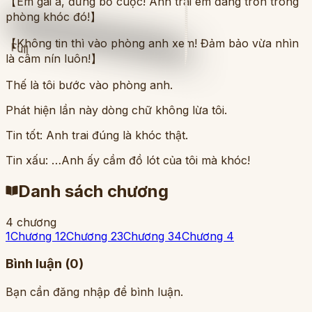
【Em gái à, đừng bỏ cuộc! Anh trai em đang trốn trong
phòng khóc đó!】
【Không tin thì vào phòng anh xem! Đảm bảo vừa nhìn
Full
là câm nín luôn!】
Thế là tôi bước vào phòng anh.
Phát hiện lần này dòng chữ không lừa tôi.
Tin tốt: Anh trai đúng là khóc thật.
Tin xấu: …Anh ấy cầm đồ lót của tôi mà khóc!
Danh sách chương
4
chương
1
Chương 1
2
Chương 2
3
Chương 3
4
Chương 4
Bình luận (
0
)
Bạn cần đăng nhập để bình luận.