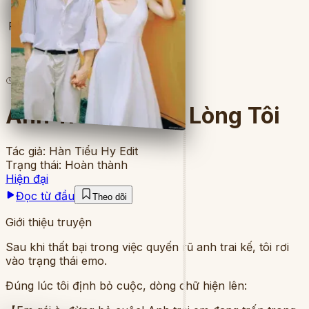
Full
590
lượt đọc
·
4
chương
Anh Trai Kế Phải Lòng Tôi
Tác giả:
Hàn Tiểu Hy Edit
Trạng thái:
Hoàn thành
Hiện đại
Đọc từ đầu
Theo dõi
Giới thiệu truyện
Sau khi thất bại trong việc quyến rũ anh trai kế, tôi rơi
vào trạng thái emo.
Đúng lúc tôi định bỏ cuộc, dòng chữ hiện lên: