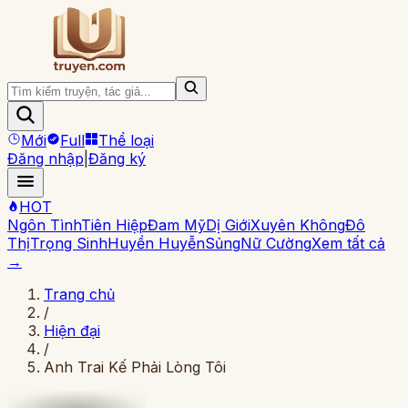
Mới
Full
Thể loại
Đăng nhập
|
Đăng ký
HOT
Ngôn Tình
Tiên Hiệp
Đam Mỹ
Dị Giới
Xuyên Không
Đô
Thị
Trọng Sinh
Huyền Huyễn
Sủng
Nữ Cường
Xem tất cả
→
Trang chủ
/
Hiện đại
/
Anh Trai Kế Phải Lòng Tôi