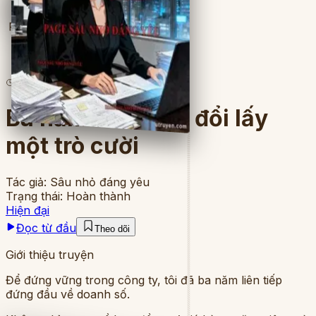
Full
6
lượt đọc
·
8
chương
Ba năm bên anh, đổi lấy
một trò cười
Tác giả:
Sâu nhỏ đáng yêu
Trạng thái:
Hoàn thành
Hiện đại
Đọc từ đầu
Theo dõi
Giới thiệu truyện
Để đứng vững trong công ty, tôi đã ba năm liên tiếp
đứng đầu về doanh số.