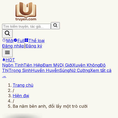
Mới
Full
Thể loại
Đăng nhập
|
Đăng ký
HOT
Ngôn Tình
Tiên Hiệp
Đam Mỹ
Dị Giới
Xuyên Không
Đô
Thị
Trọng Sinh
Huyền Huyễn
Sủng
Nữ Cường
Xem tất cả
→
Trang chủ
/
Hiện đại
/
Ba năm bên anh, đổi lấy một trò cười