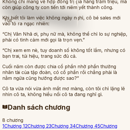
Không chỉ mang về hợp đồng trị giá hàng trăm triệu, mà
còn giúp công ty con tiến tới niêm yết thành công.
Khi biết tôi làm việc không ngày nghỉ, cô bé sales mới
Full
vào tỏ ra ngạc nhiên:
“Chị Vân Nhã ơi, phụ nữ mà, không thể chỉ lo sự nghiệp,
phải có tình cảm mới gọi là trọn vẹn.”
“Chị xem em nè, tuy doanh số không tốt lắm, nhưng có
bạn trai, túi hiệu, trang sức đủ cả.
Cuối năm còn được chia cổ phần nhờ phần thưởng
nhân tài của tập đoàn, có cổ phần rồi chẳng phải là
nằm ngửa cũng hưởng được sao?”
Cô ta vừa nói vừa ánh mắt mơ màng, còn tôi chỉ lặng lẽ
nhìn cô ta, không hiểu nổi cô ta đang nghĩ gì.
Danh sách chương
8
chương
1
Chương 1
2
Chương 2
3
Chương 3
4
Chương 4
5
Chương