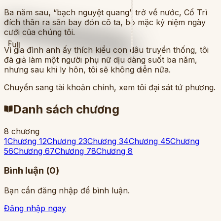
Ba năm sau, “bạch nguyệt quang” trở về nước, Cố Trì
đích thân ra sân bay đón cô ta, bỏ mặc kỷ niệm ngày
cưới của chúng tôi.
Full
Vì gia đình anh ấy thích kiểu con dâu truyền thống, tôi
đã giả làm một người phụ nữ dịu dàng suốt ba năm,
nhưng sau khi ly hôn, tôi sẽ không diễn nữa.
Chuyển sang tài khoản chính, xem tôi đại sát tứ phương.
Danh sách chương
8 chương
1
Chương 1
2
Chương 2
3
Chương 3
4
Chương 4
5
Chương
5
6
Chương 6
7
Chương 7
8
Chương 8
Bình luận (
0
)
Bạn cần đăng nhập để bình luận.
Đăng nhập ngay