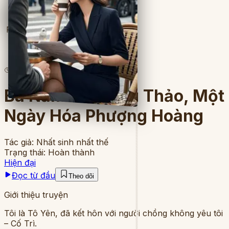
Full
7
lượt đọc
·
8
chương
Ba Năm Làm Dâu Thảo, Một
Ngày Hóa Phượng Hoàng
Tác giả:
Nhất sinh nhất thế
Trạng thái:
Hoàn thành
Hiện đại
Đọc từ đầu
Theo dõi
Giới thiệu truyện
Tôi là Tô Yên, đã kết hôn với người chồng không yêu tôi
– Cố Trì.