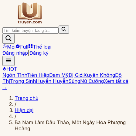
Mới
Full
Thể loại
Đăng nhập
|
Đăng ký
HOT
Ngôn Tình
Tiên Hiệp
Đam Mỹ
Dị Giới
Xuyên Không
Đô
Thị
Trọng Sinh
Huyền Huyễn
Sủng
Nữ Cường
Xem tất cả
→
Trang chủ
/
Hiện đại
/
Ba Năm Làm Dâu Thảo, Một Ngày Hóa Phượng
Hoàng