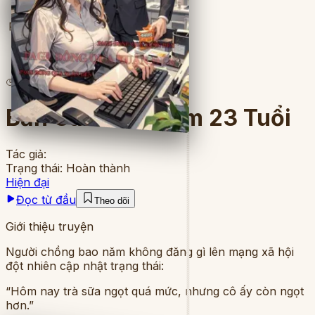
Full
4
lượt đọc
·
9
chương
Bản Cam Kết Năm 23 Tuổi
Tác giả:
Trạng thái:
Hoàn thành
Hiện đại
Đọc từ đầu
Theo dõi
Giới thiệu truyện
Người chồng bao năm không đăng gì lên mạng xã hội
đột nhiên cập nhật trạng thái:
“Hôm nay trà sữa ngọt quá mức, nhưng cô ấy còn ngọt
hơn.”