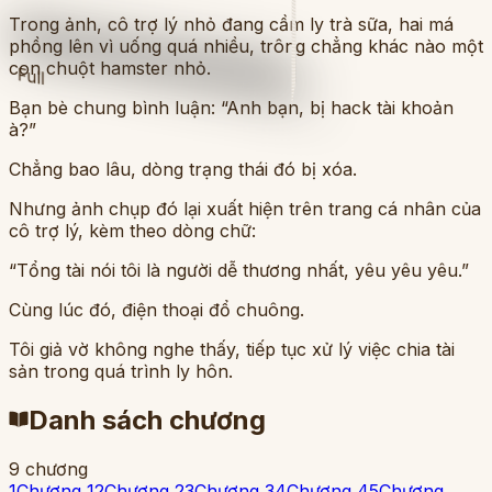
Trong ảnh, cô trợ lý nhỏ đang cầm ly trà sữa, hai má
phồng lên vì uống quá nhiều, trông chẳng khác nào một
con chuột hamster nhỏ.
Full
Bạn bè chung bình luận: “Anh bạn, bị hack tài khoản
à?”
Chẳng bao lâu, dòng trạng thái đó bị xóa.
Nhưng ảnh chụp đó lại xuất hiện trên trang cá nhân của
cô trợ lý, kèm theo dòng chữ:
“Tổng tài nói tôi là người dễ thương nhất, yêu yêu yêu.”
Cùng lúc đó, điện thoại đổ chuông.
Tôi giả vờ không nghe thấy, tiếp tục xử lý việc chia tài
sản trong quá trình ly hôn.
Danh sách chương
9
chương
1
Chương 1
2
Chương 2
3
Chương 3
4
Chương 4
5
Chương