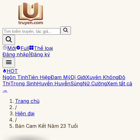
Mới
Full
Thể loại
Đăng nhập
|
Đăng ký
HOT
Ngôn Tình
Tiên Hiệp
Đam Mỹ
Dị Giới
Xuyên Không
Đô
Thị
Trọng Sinh
Huyền Huyễn
Sủng
Nữ Cường
Xem tất cả
→
Trang chủ
/
Hiện đại
/
Bản Cam Kết Năm 23 Tuổi