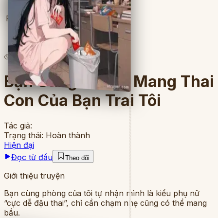
Full
4
lượt đọc
·
6
chương
Bạn Cùng Phòng Mang Thai
Con Của Bạn Trai Tôi
Tác giả:
Trạng thái:
Hoàn thành
Hiện đại
Đọc từ đầu
Theo dõi
Giới thiệu truyện
Bạn cùng phòng của tôi tự nhận mình là kiểu phụ nữ
“cực dễ đậu thai”, chỉ cần chạm nhẹ cũng có thể mang
bầu.