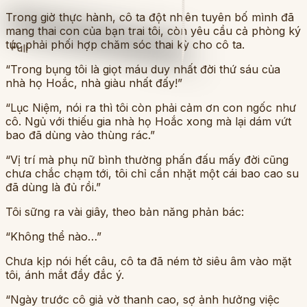
Trong giờ thực hành, cô ta đột nhiên tuyên bố mình đã
mang thai con của bạn trai tôi, còn yêu cầu cả phòng ký
túc phải phối hợp chăm sóc thai kỳ cho cô ta.
Full
“Trong bụng tôi là giọt máu duy nhất đời thứ sáu của
nhà họ Hoắc, nhà giàu nhất đấy!”
“Lục Niệm, nói ra thì tôi còn phải cảm ơn con ngốc như
cô. Ngủ với thiếu gia nhà họ Hoắc xong mà lại dám vứt
bao đã dùng vào thùng rác.”
“Vị trí mà phụ nữ bình thường phấn đấu mấy đời cũng
chưa chắc chạm tới, tôi chỉ cần nhặt một cái bao cao su
đã dùng là đủ rồi.”
Tôi sững ra vài giây, theo bản năng phản bác:
“Không thể nào…”
Chưa kịp nói hết câu, cô ta đã ném tờ siêu âm vào mặt
tôi, ánh mắt đầy đắc ý.
“Ngày trước cô giả vờ thanh cao, sợ ảnh hưởng việc