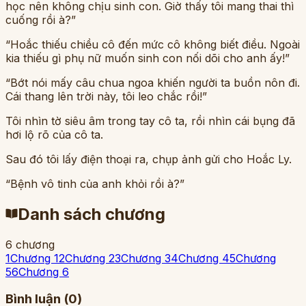
học nên không chịu sinh con. Giờ thấy tôi mang thai thì
cuống rồi à?”
“Hoắc thiếu chiều cô đến mức cô không biết điều. Ngoài
kia thiếu gì phụ nữ muốn sinh con nối dõi cho anh ấy!”
“Bớt nói mấy câu chua ngoa khiến người ta buồn nôn đi.
Cái thang lên trời này, tôi leo chắc rồi!”
Tôi nhìn tờ siêu âm trong tay cô ta, rồi nhìn cái bụng đã
hơi lộ rõ của cô ta.
Sau đó tôi lấy điện thoại ra, chụp ảnh gửi cho Hoắc Ly.
“Bệnh vô tinh của anh khỏi rồi à?”
Danh sách chương
6
chương
1
Chương 1
2
Chương 2
3
Chương 3
4
Chương 4
5
Chương
5
6
Chương 6
Bình luận (
0
)