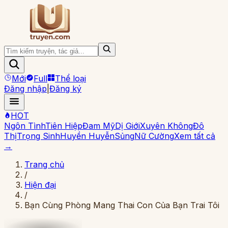
Mới
Full
Thể loại
Đăng nhập
|
Đăng ký
HOT
Ngôn Tình
Tiên Hiệp
Đam Mỹ
Dị Giới
Xuyên Không
Đô
Thị
Trọng Sinh
Huyền Huyễn
Sủng
Nữ Cường
Xem tất cả
→
Trang chủ
/
Hiện đại
/
Bạn Cùng Phòng Mang Thai Con Của Bạn Trai Tôi