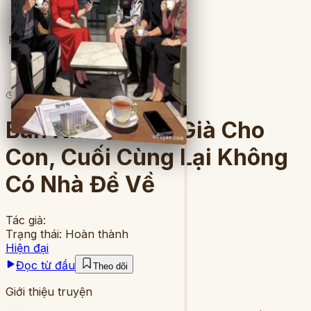
Full
3
lượt đọc
·
10
chương
Bán Nhà Dưỡng Già Cho
Con, Cuối Cùng Lại Không
Có Nhà Để Về
Tác giả:
Trạng thái:
Hoàn thành
Hiện đại
Đọc từ đầu
Theo dõi
Giới thiệu truyện