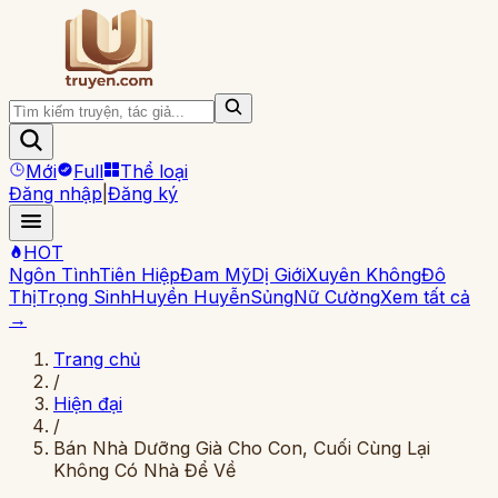
Mới
Full
Thể loại
Đăng nhập
|
Đăng ký
HOT
Ngôn Tình
Tiên Hiệp
Đam Mỹ
Dị Giới
Xuyên Không
Đô
Thị
Trọng Sinh
Huyền Huyễn
Sủng
Nữ Cường
Xem tất cả
→
Trang chủ
/
Hiện đại
/
Bán Nhà Dưỡng Già Cho Con, Cuối Cùng Lại
Không Có Nhà Để Về