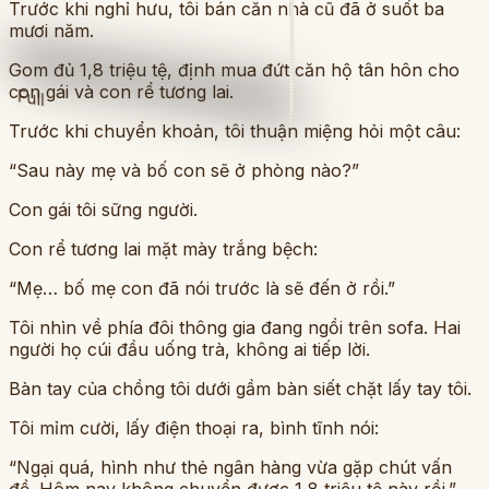
Trước khi nghỉ hưu, tôi bán căn nhà cũ đã ở suốt ba
mươi năm.
Gom đủ 1,8 triệu tệ, định mua đứt căn hộ tân hôn cho
con gái và con rể tương lai.
Full
Trước khi chuyển khoản, tôi thuận miệng hỏi một câu:
“Sau này mẹ và bố con sẽ ở phòng nào?”
Con gái tôi sững người.
Con rể tương lai mặt mày trắng bệch:
“Mẹ… bố mẹ con đã nói trước là sẽ đến ở rồi.”
Tôi nhìn về phía đôi thông gia đang ngồi trên sofa. Hai
người họ cúi đầu uống trà, không ai tiếp lời.
Bàn tay của chồng tôi dưới gầm bàn siết chặt lấy tay tôi.
Tôi mỉm cười, lấy điện thoại ra, bình tĩnh nói:
“Ngại quá, hình như thẻ ngân hàng vừa gặp chút vấn
đề. Hôm nay không chuyển được 1,8 triệu tệ này rồi.”