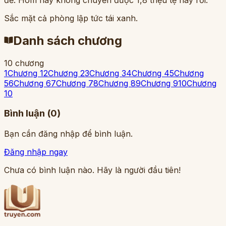
Sắc mặt cả phòng lập tức tái xanh.
Danh sách chương
10
chương
1
Chương 1
2
Chương 2
3
Chương 3
4
Chương 4
5
Chương
5
6
Chương 6
7
Chương 7
8
Chương 8
9
Chương 9
10
Chương
10
Bình luận (
0
)
Bạn cần đăng nhập để bình luận.
Đăng nhập ngay
Chưa có bình luận nào. Hãy là người đầu tiên!