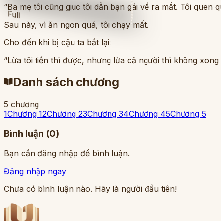
“Ba mẹ tôi cũng giục tôi dẫn bạn gái về ra mắt. Tôi quen qu
Full
Sau này, vì ăn ngon quá, tôi chạy mất.
Cho đến khi bị cậu ta bắt lại:
“Lừa tôi tiền thì được, nhưng lừa cả người thì không xong đ
Danh sách chương
5
chương
1
Chương 1
2
Chương 2
3
Chương 3
4
Chương 4
5
Chương 5
Bình luận (
0
)
Bạn cần đăng nhập để bình luận.
Đăng nhập ngay
Chưa có bình luận nào. Hãy là người đầu tiên!