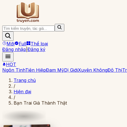
Mới
Full
Thể loại
Đăng nhập
|
Đăng ký
HOT
Ngôn Tình
Tiên Hiệp
Đam Mỹ
Dị Giới
Xuyên Không
Đô Thị
Tr
Trang chủ
/
Hiện đại
/
Bạn Trai Giả Thành Thật