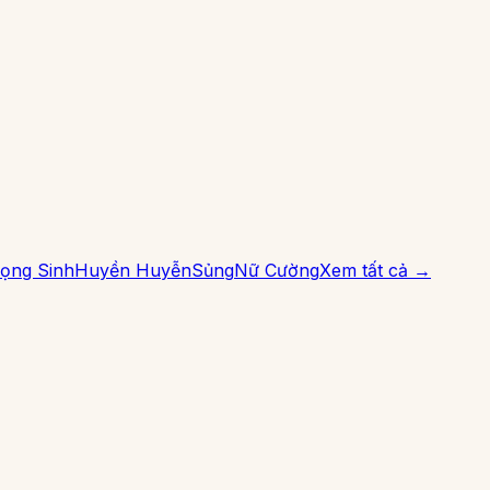
ọng Sinh
Huyền Huyễn
Sủng
Nữ Cường
Xem tất cả →