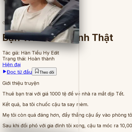
2
lượt đọc
·
5
chương
Bạn Trai Giả Thành Thật
Tác giả:
Hàn Tiểu Hy Edit
Trạng thái:
Hoàn thành
Hiện đại
Đọc từ đầu
Theo dõi
Giới thiệu truyện
Thuê bạn trai với giá 1000 tệ để về nhà ra mắt dịp Tết.
Kết quả, ba tôi chuốc cậu ta say mèm.
Mẹ tôi còn quá đáng hơn, đẩy thẳng cậu ấy vào phòng tô
Sau khi đối phó với gia đình tôi xong, cậu ta móc ra 10,00