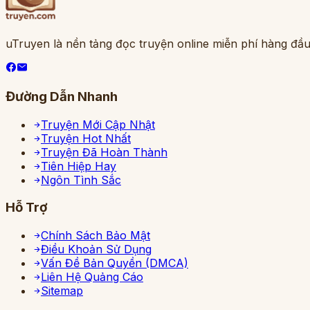
uTruyen là nền tảng đọc truyện online miễn phí hàng đầu
Đường Dẫn Nhanh
Truyện Mới Cập Nhật
Truyện Hot Nhất
Truyện Đã Hoàn Thành
Tiên Hiệp Hay
Ngôn Tình Sắc
Hỗ Trợ
Chính Sách Bảo Mật
Điều Khoản Sử Dụng
Vấn Đề Bản Quyền (DMCA)
Liên Hệ Quảng Cáo
Sitemap