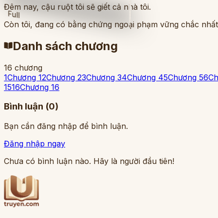
Đêm nay, cậu ruột tôi sẽ giết cả nhà tôi.
Full
Còn tôi, đang có bằng chứng ngoại phạm vững chắc nhất 
Danh sách chương
16
chương
1
Chương 1
2
Chương 2
3
Chương 3
4
Chương 4
5
Chương 5
6
Ch
15
16
Chương 16
Bình luận (
0
)
Bạn cần đăng nhập để bình luận.
Đăng nhập ngay
Chưa có bình luận nào. Hãy là người đầu tiên!