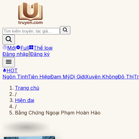
Mới
Full
Thể loại
Đăng nhập
|
Đăng ký
HOT
Ngôn Tình
Tiên Hiệp
Đam Mỹ
Dị Giới
Xuyên Không
Đô Thị
Tr
Trang chủ
/
Hiện đại
/
Bằng Chứng Ngoại Phạm Hoàn Hảo