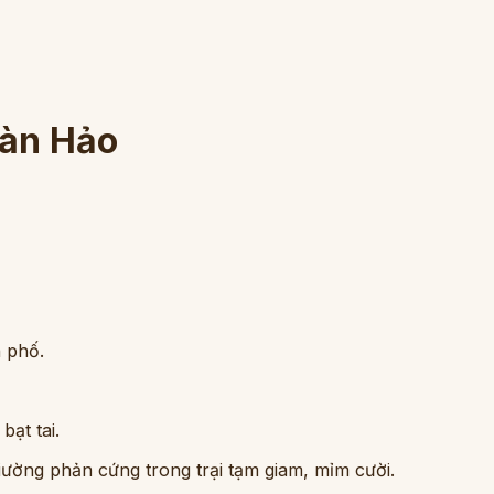
àn Hảo
h phố.
bạt tai.
iường phản cứng trong trại tạm giam, mỉm cười.