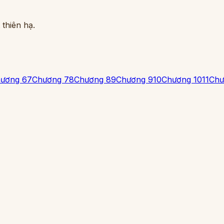
thiên hạ.
ương 6
7
Chương 7
8
Chương 8
9
Chương 9
10
Chương 10
11
Chư