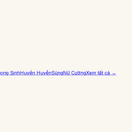
ọng Sinh
Huyền Huyễn
Sủng
Nữ Cường
Xem tất cả →