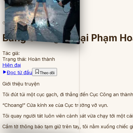
2
lượt đọc
·
16
chương
Bằng Chứng Ngoại Phạm Ho
Tác giả:
Trạng thái:
Hoàn thành
Hiện đại
Đọc từ đầu
Theo dõi
Giới thiệu truyện
Tôi đút túi một cục gạch, đi thẳng đến Cục Công an thàn
“Choang!” Cửa kính xe của Cục trưởng vỡ vụn.
Tôi quay người tát luôn viên cảnh sát vừa chạy tới một cái 
Cầm tờ thông báo tạm giữ trên tay, tôi nằm xuống chiếc g