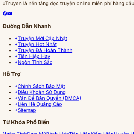
uTruyen là nền tảng đọc truyện online miễn phí hàng đầu
Đường Dẫn Nhanh
Truyện Mới Cập Nhật
Truyện Hot Nhất
Truyện Đã Hoàn Thành
Tiên Hiệp Hay
Ngôn Tình Sắc
Hỗ Trợ
Chính Sách Bảo Mật
Điều Khoản Sử Dụng
Vấn Đề Bản Quyền (DMCA)
Liên Hệ Quảng Cáo
Sitemap
Từ Khóa Phổ Biến