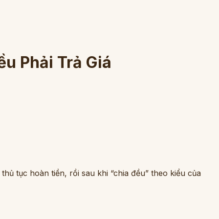
u Phải Trả Giá
hủ tục hoàn tiền, rồi sau khi “chia đều” theo kiểu của