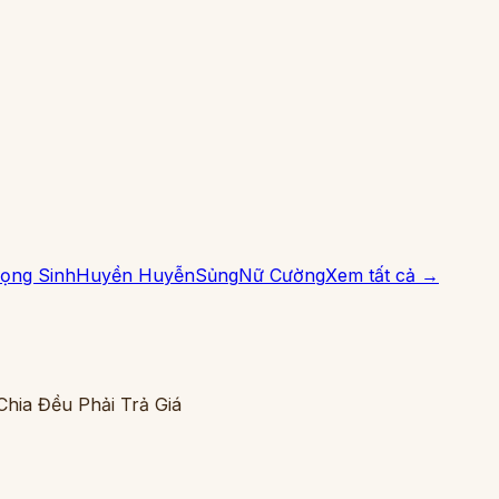
ọng Sinh
Huyền Huyễn
Sủng
Nữ Cường
Xem tất cả →
hia Đều Phải Trả Giá