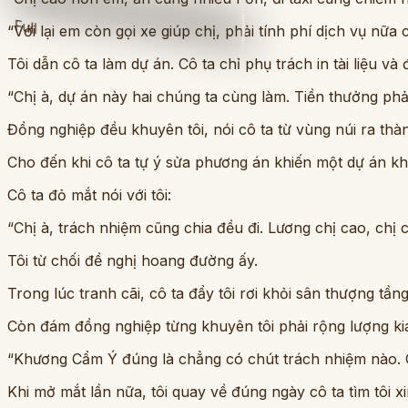
Full
“Với lại em còn gọi xe giúp chị, phải tính phí dịch vụ nữa 
Tôi dẫn cô ta làm dự án. Cô ta chỉ phụ trách in tài liệu v
“Chị à, dự án này hai chúng ta cùng làm. Tiền thưởng ph
Đồng nghiệp đều khuyên tôi, nói cô ta từ vùng núi ra thà
Cho đến khi cô ta tự ý sửa phương án khiến một dự án khá
Cô ta đỏ mắt nói với tôi:
“Chị à, trách nhiệm cũng chia đều đi. Lương chị cao, chị
Tôi từ chối đề nghị hoang đường ấy.
Trong lúc tranh cãi, cô ta đẩy tôi rơi khỏi sân thượng tần
Còn đám đồng nghiệp từng khuyên tôi phải rộng lượng kia,
“Khương Cẩm Ý đúng là chẳng có chút trách nhiệm nào. 
Khi mở mắt lần nữa, tôi quay về đúng ngày cô ta tìm tôi x