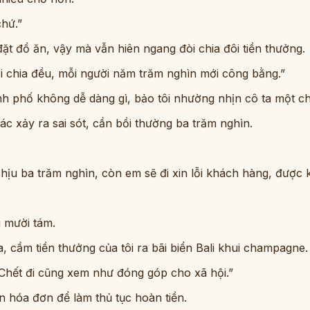
chứ.”
à đặt đồ ăn, vậy mà vẫn hiên ngang đòi chia đôi tiền thưởng.
ải chia đều, mỗi người năm trăm nghìn mới công bằng.”
nh phố không dễ dàng gì, bảo tôi nhường nhịn cô ta một chú
c xảy ra sai sót, cần bồi thường ba trăm nghìn.
 chịu ba trăm nghìn, còn em sẽ đi xin lỗi khách hàng, được
g mười tám.
 cầm tiền thưởng của tôi ra bãi biển Bali khui champagne. 
Chết đi cũng xem như đóng góp cho xã hội.”
in hóa đơn để làm thủ tục hoàn tiền.