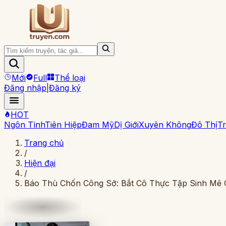
Mới
Full
Thể loại
Đăng nhập
|
Đăng ký
HOT
Ngôn Tình
Tiên Hiệp
Đam Mỹ
Dị Giới
Xuyên Không
Đô Thị
Tr
Trang chủ
/
Hiện đại
/
Báo Thù Chốn Công Sở: Bắt Cô Thực Tập Sinh Mê C