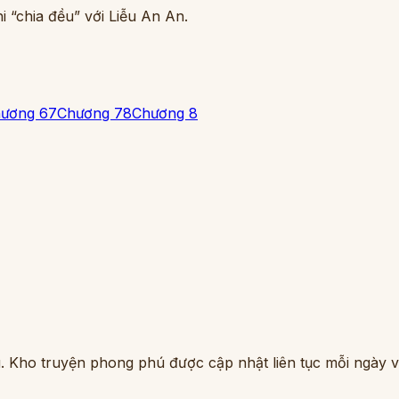
i “chia đều” với Liễu An An.
ương 6
7
Chương 7
8
Chương 8
. Kho truyện phong phú được cập nhật liên tục mỗi ngày vớ