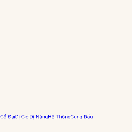
i
Cổ Đại
Dị Giới
Dị Năng
Hệ Thống
Cung Đấu