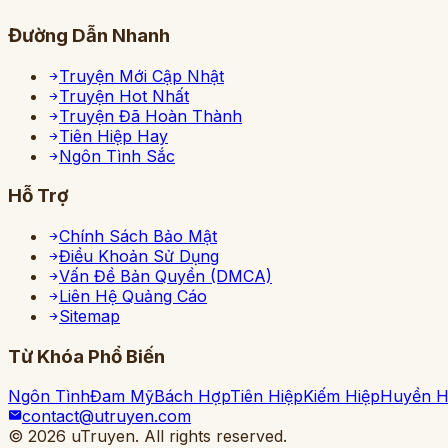
Đường Dẫn Nhanh
Truyện Mới Cập Nhật
Truyện Hot Nhất
Truyện Đã Hoàn Thành
Tiên Hiệp Hay
Ngôn Tình Sắc
Hỗ Trợ
Chính Sách Bảo Mật
Điều Khoản Sử Dụng
Vấn Đề Bản Quyền (DMCA)
Liên Hệ Quảng Cáo
Sitemap
Từ Khóa Phổ Biến
Ngôn Tình
Đam Mỹ
Bách Hợp
Tiên Hiệp
Kiếm Hiệp
Huyền 
contact@utruyen.com
©
2026
uTruyen. All rights reserved.