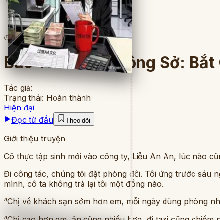
10
lượt đọc
·
8
chương
Báo Thù Chốn Công Sở: Bắt 
Tác giả:
Trạng thái:
Hoàn thành
Hiện đại
Đọc từ đầu
Theo dõi
Giới thiệu truyện
Cô thực tập sinh mới vào công ty, Liễu An An, lúc nào cũ
Đi công tác, chúng tôi đặt phòng đôi. Tôi ứng trước sáu n
mình, cô ta không trả lại tôi một đồng nào.
“Chị về khách sạn sớm hơn em, mỗi ngày dùng phòng nhi
“Chị cao hơn em, ăn cũng nhiều hơn, đi taxi cũng chiếm 