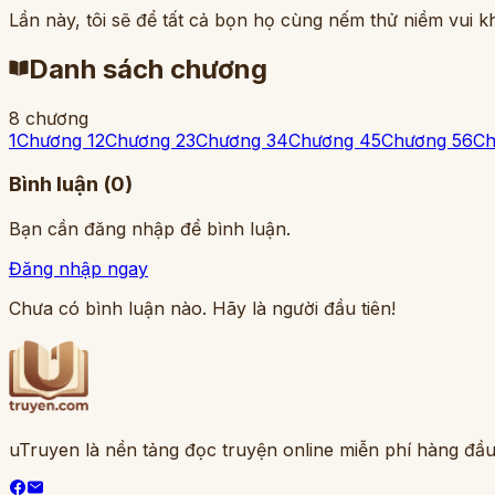
Lần này, tôi sẽ để tất cả bọn họ cùng nếm thử niềm vui kh
Danh sách chương
8
chương
1
Chương 1
2
Chương 2
3
Chương 3
4
Chương 4
5
Chương 5
6
Ch
Bình luận (
0
)
Bạn cần đăng nhập để bình luận.
Đăng nhập ngay
Chưa có bình luận nào. Hãy là người đầu tiên!
uTruyen là nền tảng đọc truyện online miễn phí hàng đầu