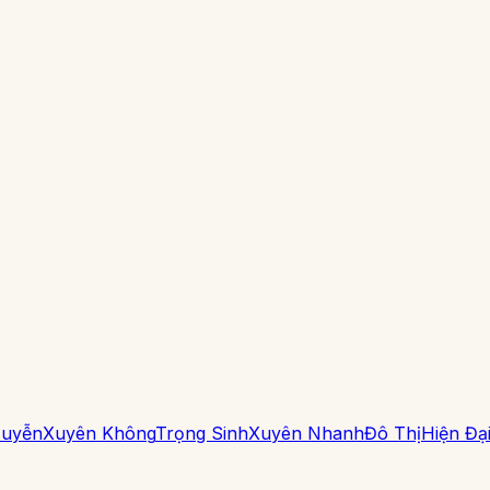
Huyễn
Xuyên Không
Trọng Sinh
Xuyên Nhanh
Đô Thị
Hiện Đạ