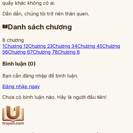
quầy khác không có ai.
Dần dần, chúng tôi trở nên thân quen.
Danh sách chương
8
chương
1
Chương 1
2
Chương 2
3
Chương 3
4
Chương 4
5
Chương
5
6
Chương 6
7
Chương 7
8
Chương 8
Bình luận (
0
)
Bạn cần đăng nhập để bình luận.
Đăng nhập ngay
Chưa có bình luận nào. Hãy là người đầu tiên!