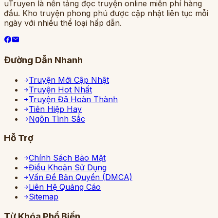
uTruyen là nền tảng đọc truyện online miễn phí hàng
đầu. Kho truyện phong phú được cập nhật liên tục mỗi
ngày với nhiều thể loại hấp dẫn.
Đường Dẫn Nhanh
Truyện Mới Cập Nhật
Truyện Hot Nhất
Truyện Đã Hoàn Thành
Tiên Hiệp Hay
Ngôn Tình Sắc
Hỗ Trợ
Chính Sách Bảo Mật
Điều Khoản Sử Dụng
Vấn Đề Bản Quyền (DMCA)
Liên Hệ Quảng Cáo
Sitemap
Từ Khóa Phổ Biến