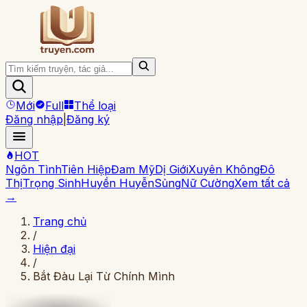
Mới
Full
Thể loại
Đăng nhập
|
Đăng ký
HOT
Ngôn Tình
Tiên Hiệp
Đam Mỹ
Dị Giới
Xuyên Không
Đô
Thị
Trọng Sinh
Huyền Huyễn
Sủng
Nữ Cường
Xem tất cả
→
Trang chủ
/
Hiện đại
/
Bắt Đàu Lại Từ Chính Mình