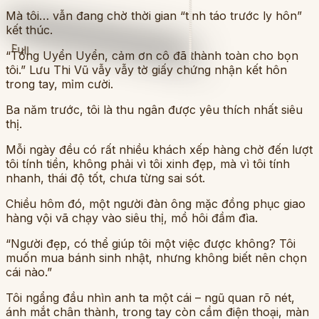
Mà tôi… vẫn đang chờ thời gian “tỉnh táo trước ly hôn”
kết thúc.
Full
“Tống Uyển Uyển, cảm ơn cô đã thành toàn cho bọn
tôi.” Lưu Thi Vũ vẫy vẫy tờ giấy chứng nhận kết hôn
trong tay, mỉm cười.
Ba năm trước, tôi là thu ngân được yêu thích nhất siêu
thị.
Mỗi ngày đều có rất nhiều khách xếp hàng chờ đến lượt
tôi tính tiền, không phải vì tôi xinh đẹp, mà vì tôi tính
nhanh, thái độ tốt, chưa từng sai sót.
Chiều hôm đó, một người đàn ông mặc đồng phục giao
hàng vội vã chạy vào siêu thị, mồ hôi đầm đìa.
“Người đẹp, có thể giúp tôi một việc được không? Tôi
muốn mua bánh sinh nhật, nhưng không biết nên chọn
cái nào.”
Tôi ngẩng đầu nhìn anh ta một cái – ngũ quan rõ nét,
ánh mắt chân thành, trong tay còn cầm điện thoại, màn