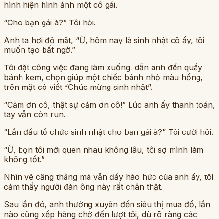
hình hiện hình ảnh một cô gái.
“Cho bạn gái à?” Tôi hỏi.
Anh ta hơi đỏ mặt, “Ừ, hôm nay là sinh nhật cô ấy, tôi
muốn tạo bất ngờ.”
Tôi đặt công việc đang làm xuống, dẫn anh đến quầy
bánh kem, chọn giúp một chiếc bánh nhỏ màu hồng,
trên mặt có viết “Chúc mừng sinh nhật”.
“Cảm ơn cô, thật sự cảm ơn cô!” Lúc anh ấy thanh toán,
tay vẫn còn run.
“Lần đầu tổ chức sinh nhật cho bạn gái à?” Tôi cười hỏi.
“Ừ, bọn tôi mới quen nhau không lâu, tôi sợ mình làm
không tốt.”
Nhìn vẻ căng thẳng mà vẫn đầy háo hức của anh ấy, tôi
cảm thấy người đàn ông này rất chân thật.
Sau lần đó, anh thường xuyên đến siêu thị mua đồ, lần
nào cũng xếp hàng chờ đến lượt tôi, dù rõ ràng các