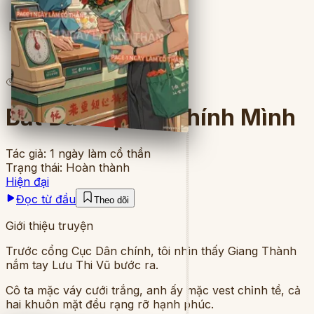
Full
3
lượt đọc
·
8
chương
Bắt Đàu Lại Từ Chính Mình
Tác giả:
1 ngày làm cổ thần
Trạng thái:
Hoàn thành
Hiện đại
Đọc từ đầu
Theo dõi
Giới thiệu truyện
Trước cổng Cục Dân chính, tôi nhìn thấy Giang Thành
nắm tay Lưu Thi Vũ bước ra.
Cô ta mặc váy cưới trắng, anh ấy mặc vest chỉnh tề, cả
hai khuôn mặt đều rạng rỡ hạnh phúc.