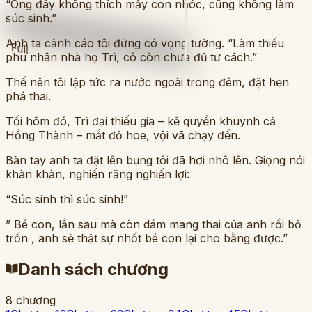
“Ông đây không thích mấy con nhóc, cũng không làm
súc sinh.”
Anh ta cảnh cáo tôi đừng có vọng tưởng. “Làm thiếu
Full
phu nhân nhà họ Trì, cô còn chưa đủ tư cách.”
Thế nên tôi lập tức ra nước ngoài trong đêm, đặt hẹn
phá thai.
Tối hôm đó, Trì đại thiếu gia – kẻ quyền khuynh cả
Hồng Thành – mắt đỏ hoe, vội vã chạy đến.
Bàn tay anh ta đặt lên bụng tôi đã hơi nhô lên. Giọng nói
khàn khàn, nghiến răng nghiến lợi:
“Súc sinh thì súc sinh!”
” Bé con, lần sau mà còn dám mang thai của anh rồi bỏ
trốn , anh sẽ thật sự nhốt bé con lại cho bằng được.”
Danh sách chương
8
chương