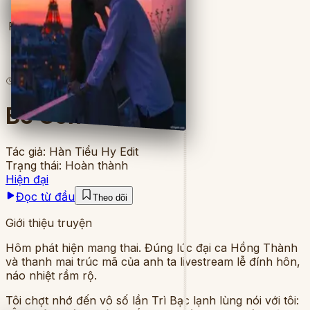
Full
5
lượt đọc
·
8
chương
Bé Con Của Anh
Tác giả:
Hàn Tiểu Hy Edit
Trạng thái:
Hoàn thành
Hiện đại
Đọc từ đầu
Theo dõi
Giới thiệu truyện
Hôm phát hiện mang thai. Đúng lúc đại ca Hồng Thành
và thanh mai trúc mã của anh ta livestream lễ đính hôn,
náo nhiệt rầm rộ.
Tôi chợt nhớ đến vô số lần Trì Bạc lạnh lùng nói với tôi: