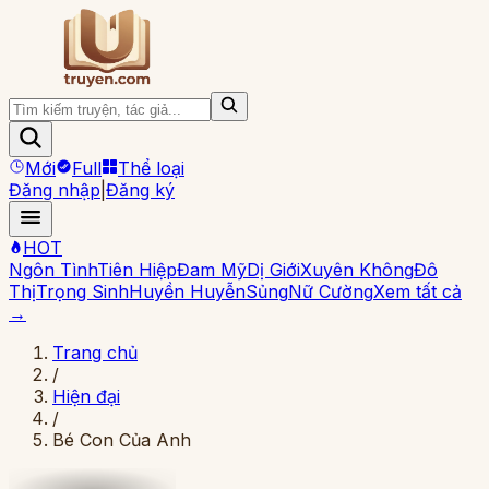
Mới
Full
Thể loại
Đăng nhập
|
Đăng ký
HOT
Ngôn Tình
Tiên Hiệp
Đam Mỹ
Dị Giới
Xuyên Không
Đô
Thị
Trọng Sinh
Huyền Huyễn
Sủng
Nữ Cường
Xem tất cả
→
Trang chủ
/
Hiện đại
/
Bé Con Của Anh