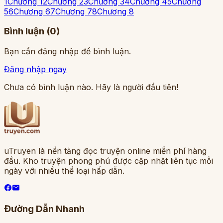
1
Chương 1
2
Chương 2
3
Chương 3
4
Chương 4
5
Chương
5
6
Chương 6
7
Chương 7
8
Chương 8
Bình luận (
0
)
Bạn cần đăng nhập để bình luận.
Đăng nhập ngay
Chưa có bình luận nào. Hãy là người đầu tiên!
uTruyen là nền tảng đọc truyện online miễn phí hàng
đầu. Kho truyện phong phú được cập nhật liên tục mỗi
ngày với nhiều thể loại hấp dẫn.
Đường Dẫn Nhanh