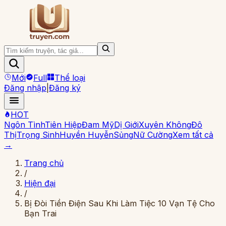
Mới
Full
Thể loại
Đăng nhập
|
Đăng ký
HOT
Ngôn Tình
Tiên Hiệp
Đam Mỹ
Dị Giới
Xuyên Không
Đô
Thị
Trọng Sinh
Huyền Huyễn
Sủng
Nữ Cường
Xem tất cả
→
Trang chủ
/
Hiện đại
/
Bị Đòi Tiền Điện Sau Khi Làm Tiệc 10 Vạn Tệ Cho
Bạn Trai