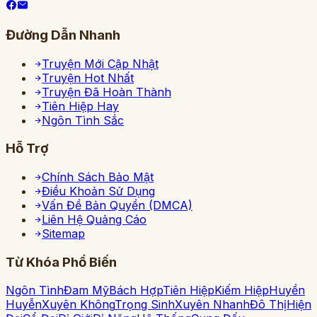
Đường Dẫn Nhanh
Truyện Mới Cập Nhật
Truyện Hot Nhất
Truyện Đã Hoàn Thành
Tiên Hiệp Hay
Ngôn Tình Sắc
Hỗ Trợ
Chính Sách Bảo Mật
Điều Khoản Sử Dụng
Vấn Đề Bản Quyền (DMCA)
Liên Hệ Quảng Cáo
Sitemap
Từ Khóa Phổ Biến
Ngôn Tình
Đam Mỹ
Bách Hợp
Tiên Hiệp
Kiếm Hiệp
Huyền
Huyễn
Xuyên Không
Trọng Sinh
Xuyên Nhanh
Đô Thị
Hiện