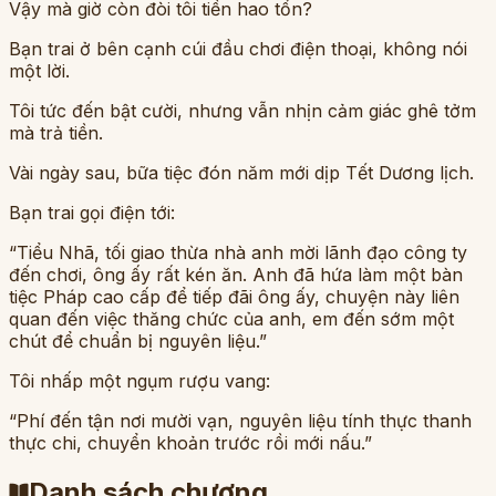
Vậy mà giờ còn đòi tôi tiền hao tổn?
Bạn trai ở bên cạnh cúi đầu chơi điện thoại, không nói
một lời.
Tôi tức đến bật cười, nhưng vẫn nhịn cảm giác ghê tởm
mà trả tiền.
Vài ngày sau, bữa tiệc đón năm mới dịp Tết Dương lịch.
Bạn trai gọi điện tới:
“Tiểu Nhã, tối giao thừa nhà anh mời lãnh đạo công ty
đến chơi, ông ấy rất kén ăn. Anh đã hứa làm một bàn
tiệc Pháp cao cấp để tiếp đãi ông ấy, chuyện này liên
quan đến việc thăng chức của anh, em đến sớm một
chút để chuẩn bị nguyên liệu.”
Tôi nhấp một ngụm rượu vang:
“Phí đến tận nơi mười vạn, nguyên liệu tính thực thanh
thực chi, chuyển khoản trước rồi mới nấu.”
Danh sách chương