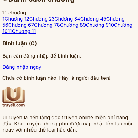
11
chương
1
Chương 1
2
Chương 2
3
Chương 3
4
Chương 4
5
Chương
5
6
Chương 6
7
Chương 7
8
Chương 8
9
Chương 9
10
Chương
10
11
Chương 11
Bình luận (
0
)
Bạn cần đăng nhập để bình luận.
Đăng nhập ngay
Chưa có bình luận nào. Hãy là người đầu tiên!
uTruyen là nền tảng đọc truyện online miễn phí hàng
đầu. Kho truyện phong phú được cập nhật liên tục mỗi
ngày với nhiều thể loại hấp dẫn.