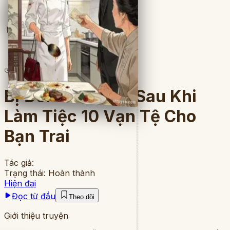
Full
3
lượt đọc
·
11
chương
Bị Đòi Tiền Điện Sau Khi
Làm Tiệc 10 Vạn Tệ Cho
Bạn Trai
Tác giả:
Trạng thái:
Hoàn thành
Hiện đại
Đọc từ đầu
Theo dõi
Giới thiệu truyện