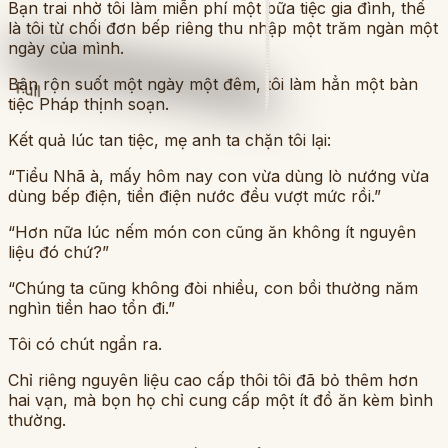
Bạn trai nhờ tôi làm miễn phí một bữa tiệc gia đình, thế
là tôi từ chối đơn bếp riêng thu nhập một trăm ngàn một
ngày của mình.
Bận rộn suốt một ngày một đêm, tôi làm hẳn một bàn
Full
tiệc Pháp thịnh soạn.
Kết quả lúc tan tiệc, mẹ anh ta chặn tôi lại:
“Tiểu Nhã à, mấy hôm nay con vừa dùng lò nướng vừa
dùng bếp điện, tiền điện nước đều vượt mức rồi.”
“Hơn nữa lúc nếm món con cũng ăn không ít nguyên
liệu đó chứ?”
“Chúng ta cũng không đòi nhiều, con bồi thường năm
nghìn tiền hao tổn đi.”
Tôi có chút ngẩn ra.
Chỉ riêng nguyên liệu cao cấp thôi tôi đã bỏ thêm hơn
hai vạn, mà bọn họ chỉ cung cấp một ít đồ ăn kèm bình
thường.