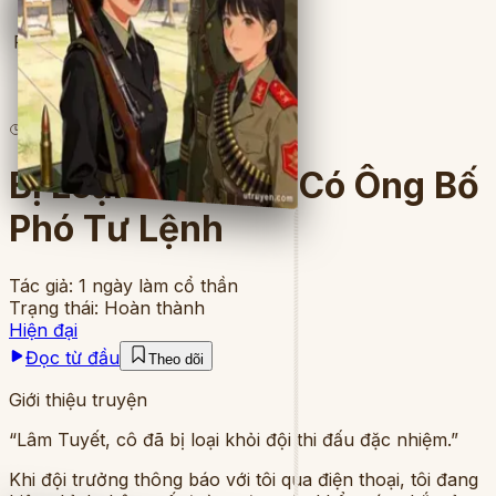
Full
6
lượt đọc
·
7
chương
Bị Loại Vì Không Có Ông Bố
Phó Tư Lệnh
Tác giả:
1 ngày làm cổ thần
Trạng thái:
Hoàn thành
Hiện đại
Đọc từ đầu
Theo dõi
Giới thiệu truyện
“Lâm Tuyết, cô đã bị loại khỏi đội thi đấu đặc nhiệm.”
Khi đội trưởng thông báo với tôi qua điện thoại, tôi đang