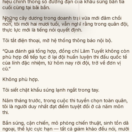
hiệu chỉnh thông số đường đạn của khẩu súng bắn tỉa
cuối cùng tại bãi bắn.
Những cây dương trong doanh trại vừa mới đâm chồi
Full
non, tôi mới hai mươi tuổi, vẫn nghĩ rằng trong quân đội,
thực lực mới là tiếng nói quyết định.
Tôi tắt điện thoại, mở hệ thống thông báo nội bộ.
“Qua đánh giá tổng hợp, đồng chí Lâm Tuyết không còn
phù hợp để tiếp tục ở lại đội huấn luyện thi đấu quốc tế
của lính đặc nhiệm, từ hôm nay rời đội, trở về đơn vị
cũ.”
Không phù hợp.
Tôi siết chặt khẩu súng lạnh ngắt trong tay.
Năm tháng trước, trong cuộc thi tuyển chọn toàn quân,
tôi là người duy nhất đạt điểm tuyệt đối ở cả năm môn
thi.
Bắn súng, cận chiến, mô phỏng chiến thuật, sinh tồn dã
ngoại, thể lực cực hạn — tất cả giám khảo đều nói, mười