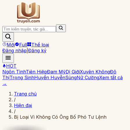
Mới
Full
Thể loại
Đăng nhập
|
Đăng ký
HOT
Ngôn Tình
Tiên Hiệp
Đam Mỹ
Dị Giới
Xuyên Không
Đô
Thị
Trọng Sinh
Huyền Huyễn
Sủng
Nữ Cường
Xem tất cả
→
Trang chủ
/
Hiện đại
/
Bị Loại Vì Không Có Ông Bố Phó Tư Lệnh