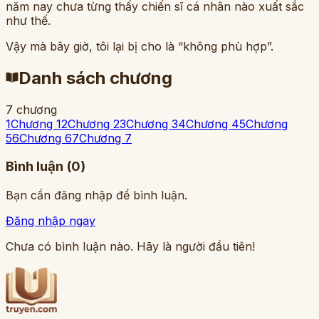
năm nay chưa từng thấy chiến sĩ cá nhân nào xuất sắc
như thế.
Vậy mà bây giờ, tôi lại bị cho là “không phù hợp”.
Danh sách chương
7
chương
1
Chương 1
2
Chương 2
3
Chương 3
4
Chương 4
5
Chương
5
6
Chương 6
7
Chương 7
Bình luận (
0
)
Bạn cần đăng nhập để bình luận.
Đăng nhập ngay
Chưa có bình luận nào. Hãy là người đầu tiên!