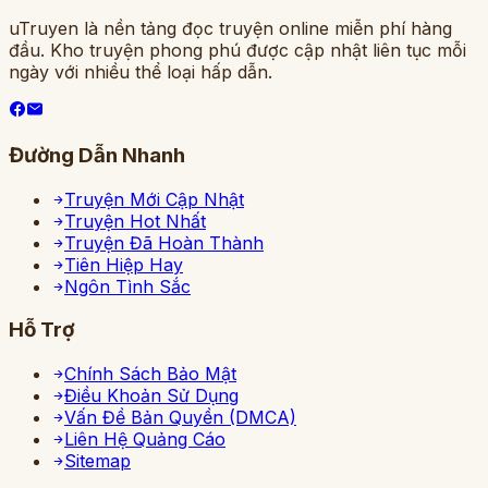
uTruyen là nền tảng đọc truyện online miễn phí hàng
đầu. Kho truyện phong phú được cập nhật liên tục mỗi
ngày với nhiều thể loại hấp dẫn.
Đường Dẫn Nhanh
Truyện Mới Cập Nhật
Truyện Hot Nhất
Truyện Đã Hoàn Thành
Tiên Hiệp Hay
Ngôn Tình Sắc
Hỗ Trợ
Chính Sách Bảo Mật
Điều Khoản Sử Dụng
Vấn Đề Bản Quyền (DMCA)
Liên Hệ Quảng Cáo
Sitemap