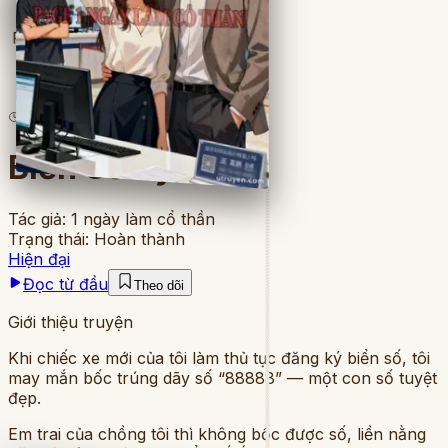
Full
6
lượt đọc
·
8
chương
Biển Số Tỷ Đô
Tác giả:
1 ngày làm cổ thần
Trạng thái:
Hoàn thành
Hiện đại
Đọc từ đầu
Theo dõi
Giới thiệu truyện
Khi chiếc xe mới của tôi làm thủ tục đăng ký biển số, tôi
may mắn bốc trúng dãy số “88888” — một con số tuyệt
đẹp.
Em trai của chồng tôi thì không bốc được số, liền nằng