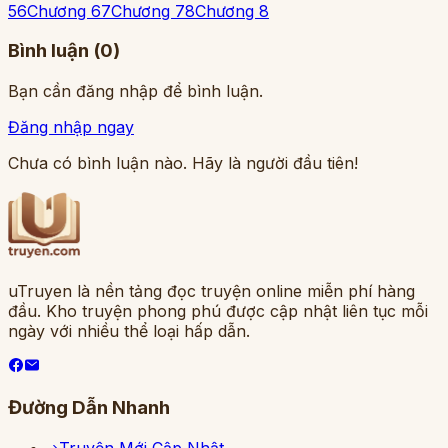
5
6
Chương 6
7
Chương 7
8
Chương 8
Bình luận (
0
)
Bạn cần đăng nhập để bình luận.
Đăng nhập ngay
Chưa có bình luận nào. Hãy là người đầu tiên!
uTruyen là nền tảng đọc truyện online miễn phí hàng
đầu. Kho truyện phong phú được cập nhật liên tục mỗi
ngày với nhiều thể loại hấp dẫn.
Đường Dẫn Nhanh
Truyện Mới Cập Nhật