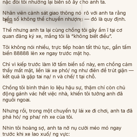
nặc đòi tôi nhường lại biển số ấy cho anh ta.
Nhân viên cảnh sát giao thông nói rõ với anh ta rằng
biển số không thể chuyển nhượng — đó là quy định.
Full
Thế nhưng anh ta lại cùng chồng tôi gây ầm ĩ tại cơ
quan đăng ký xe, mắng tôi là “không biết điều”.
Tôi không nói nhiều, trực tiếp hoàn tất thủ tục, gắn tấm
biển 88888 lên xe ngay trước mặt họ.
Chỉ vì kiếp trước làm lỡ tấm biển số này, em chồng cảm
thấy mất mặt, liền lái xe phó/ ng như điên để trút giận —
kết quả là gặp tai nạ/ n và chế/ t tại chỗ.
Chồng tôi bình thản lo liệu hậu sự, thậm chí còn chủ
động gánh vác hết việc nhà, khiến tôi tưởng anh đã
nguôi ngoai.
Nhưng rồi, trong một chuyến tự lái xe đi chơi, anh ta đã
phá hỏ/ ng pha/ nh xe của tôi.
Nhìn tôi hoảng sợ, anh ta nở nụ cười méo mó ngay
trước khi xe lao xuố/ ng vực: