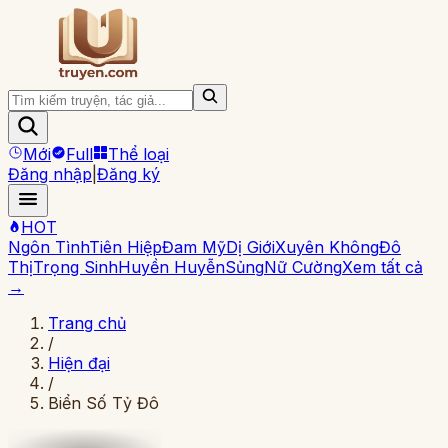
Mới
Full
Thể loại
Đăng nhập
|
Đăng ký
HOT
Ngôn Tình
Tiên Hiệp
Đam Mỹ
Dị Giới
Xuyên Không
Đô
Thị
Trọng Sinh
Huyền Huyễn
Sủng
Nữ Cường
Xem tất cả
→
Trang chủ
/
Hiện đại
/
Biển Số Tỷ Đô