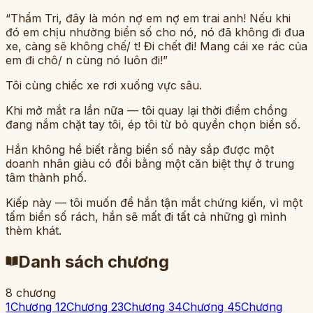
“Thẩm Tri, đây là món nợ em nợ em trai anh! Nếu khi
đó em chịu nhường biển số cho nó, nó đã không đi đua
xe, càng sẽ không chế/ t! Đi chết đi! Mang cái xe rác của
em đi chô/ n cùng nó luôn đi!”
Tôi cùng chiếc xe rơi xuống vực sâu.
Khi mở mắt ra lần nữa — tôi quay lại thời điểm chồng
đang nắm chặt tay tôi, ép tôi từ bỏ quyền chọn biển số.
Hắn không hề biết rằng biển số này sắp được một
doanh nhân giàu có đổi bằng một căn biệt thự ở trung
tâm thành phố.
Kiếp này — tôi muốn để hắn tận mắt chứng kiến, vì một
tấm biển số rách, hắn sẽ mất đi tất cả những gì mình
thèm khát.
Danh sách chương
8
chương
1
Chương 1
2
Chương 2
3
Chương 3
4
Chương 4
5
Chương