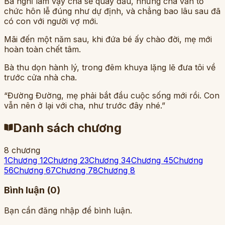
Bà nghĩ làm vậy cha sẽ quay đầu, nhưng cha vẫn tổ
chức hôn lễ đúng như dự định, và chẳng bao lâu sau đã
có con với người vợ mới.
Mãi đến một năm sau, khi đứa bé ấy chào đời, mẹ mới
hoàn toàn chết tâm.
Bà thu dọn hành lý, trong đêm khuya lặng lẽ đưa tôi về
trước cửa nhà cha.
“Đường Đường, mẹ phải bắt đầu cuộc sống mới rồi. Con
vẫn nên ở lại với cha, như trước đây nhé.”
Danh sách chương
8
chương
1
Chương 1
2
Chương 2
3
Chương 3
4
Chương 4
5
Chương
5
6
Chương 6
7
Chương 7
8
Chương 8
Bình luận (
0
)
Bạn cần đăng nhập để bình luận.