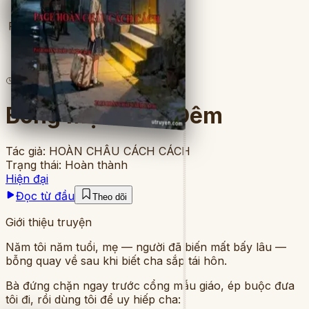
Full
6
lượt đọc
·
8
chương
Bóng Mẹ Trong Đêm
Tác giả:
HOÀN CHÂU CÁCH CÁCH
Trạng thái:
Hoàn thành
Hiện đại
Đọc từ đầu
Theo dõi
Giới thiệu truyện
Năm tôi năm tuổi, mẹ — người đã biến mất bấy lâu —
bỗng quay về sau khi biết cha sắp tái hôn.
Bà đứng chặn ngay trước cổng mẫu giáo, ép buộc đưa
tôi đi, rồi dùng tôi để uy hiếp cha: