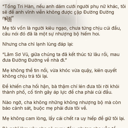
“Tống Tri Hàn, nếu anh dám cưới người phụ nữ khác, tôi
sẽ để anh vĩnh viễn không được gặp Đường Đường
nữa!”
Full
Mẹ tôi vốn là người kiêu ngạo, chưa từng chịu cúi đầu,
câu nói đó đã là một sự nhượng bộ hiếm hoi.
Nhưng cha chỉ lạnh lùng đáp lại:
“Lâm Sơ Vũ, giữa chúng ta đã kết thúc từ lâu rồi, mau
đưa Đường Đường về nhà đi.”
Mẹ không thể tin nổi, vừa khóc vừa quậy, kiên quyết
không chịu trả tôi lại.
Để khiến cha hối hận, bà thậm chí lén đưa tôi rời khỏi
thành phố, cố tình gây áp lực để cha phải cúi đầu.
Nào ngờ, cha không những không nhượng bộ mà còn
báo cảnh sát, buộc mẹ phải đưa tôi về.
Mẹ không cam lòng, lấy cái chết ra uy hiếp để giữ tôi lại.