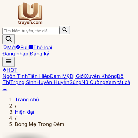
Mới
Full
Thể loại
Đăng nhập
|
Đăng ký
HOT
Ngôn Tình
Tiên Hiệp
Đam Mỹ
Dị Giới
Xuyên Không
Đô
Thị
Trọng Sinh
Huyền Huyễn
Sủng
Nữ Cường
Xem tất cả
→
Trang chủ
/
Hiện đại
/
Bóng Mẹ Trong Đêm