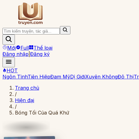
Mới
Full
Thể loại
Đăng nhập
|
Đăng ký
HOT
Ngôn Tình
Tiên Hiệp
Đam Mỹ
Dị Giới
Xuyên Không
Đô Thị
Tr
Trang chủ
/
Hiện đại
/
Bóng Tối Của Quá Khứ