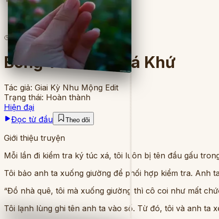
11
lượt đọc
·
8
chương
Bóng Tối Của Quá Khứ
Tác giả:
Giai Kỳ Nhu Mộng Edit
Trạng thái:
Hoàn thành
Hiện đại
Đọc từ đầu
Theo dõi
Giới thiệu truyện
Mỗi lần đi kiểm tra ký túc xá, tôi luôn bị tên đầu gấu tro
Tôi bảo anh ta xuống giường để phối hợp kiểm tra. Anh ta l
“Đồ nhà quê, tôi mà xuống giường thì cô coi như mất chức
Tôi lạnh lùng ghi tên anh ta vào sổ. Từ đó, tôi và anh ta 