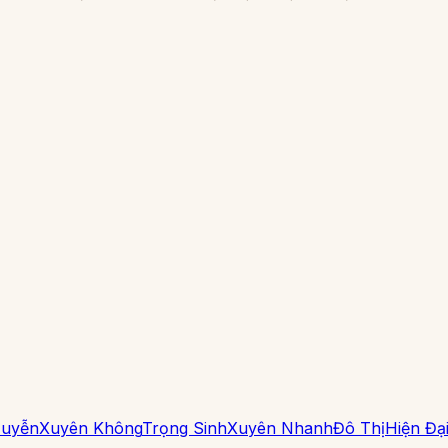
Huyễn
Xuyên Không
Trọng Sinh
Xuyên Nhanh
Đô Thị
Hiện Đạ