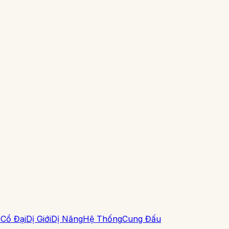
i
Cổ Đại
Dị Giới
Dị Năng
Hệ Thống
Cung Đấu