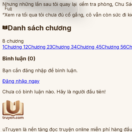
Nhưng những lần sau tôi quay lại kiểm tra phòng, Chu Sác
Full
“Xem ra tối qua tôi chưa đủ cố gắng, cô vẫn còn sức đi ki
Danh sách chương
8
chương
1
Chương 1
2
Chương 2
3
Chương 3
4
Chương 4
5
Chương 5
6
Ch
Bình luận (
0
)
Bạn cần đăng nhập để bình luận.
Đăng nhập ngay
Chưa có bình luận nào. Hãy là người đầu tiên!
uTruyen là nền tảng đọc truyện online miễn phí hàng đầu