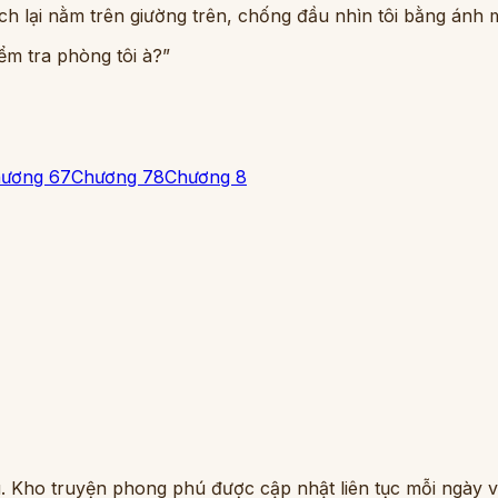
h lại nằm trên giường trên, chống đầu nhìn tôi bằng ánh m
ểm tra phòng tôi à?”
ương 6
7
Chương 7
8
Chương 8
. Kho truyện phong phú được cập nhật liên tục mỗi ngày vớ