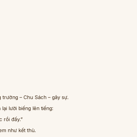
ng trường – Chu Sách – gây sự.
ại lười biếng lên tiếng:
 rồi đấy.”
xem như kết thù.