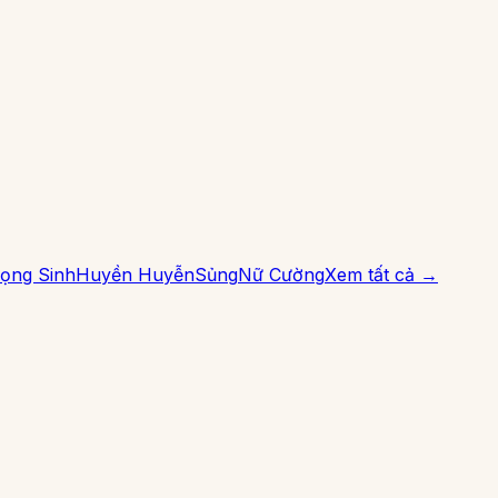
ọng Sinh
Huyền Huyễn
Sủng
Nữ Cường
Xem tất cả →