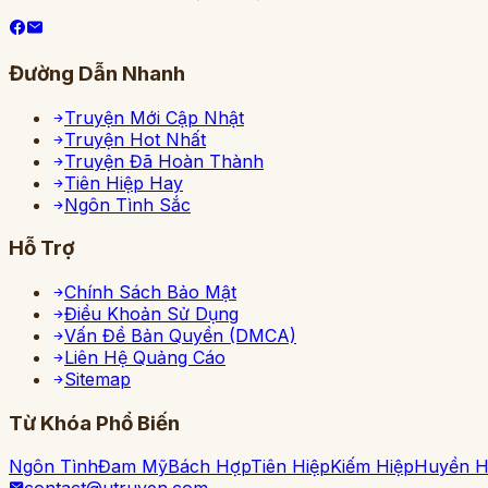
Đường Dẫn Nhanh
Truyện Mới Cập Nhật
Truyện Hot Nhất
Truyện Đã Hoàn Thành
Tiên Hiệp Hay
Ngôn Tình Sắc
Hỗ Trợ
Chính Sách Bảo Mật
Điều Khoản Sử Dụng
Vấn Đề Bản Quyền (DMCA)
Liên Hệ Quảng Cáo
Sitemap
Từ Khóa Phổ Biến
Ngôn Tình
Đam Mỹ
Bách Hợp
Tiên Hiệp
Kiếm Hiệp
Huyền 