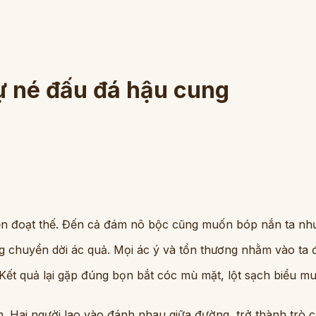
ự né đấu đá hậu cung
yền đoạt thế. Đến cả đám nô bộc cũng muốn bóp nắn ta n
g chuyển dời ác quả. Mọi ác ý và tổn thương nhằm vào ta đ
 Kết quả lại gặp đúng bọn bắt cóc mù mặt, lột sạch biểu 
m. Hai người lao vào đánh nhau giữa đường, trở thành trò c