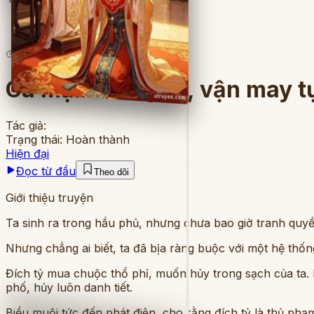
4
lượt đọc
·
10
chương
Cá mặn nằm yên, vận may t
Tác giả:
Trạng thái:
Hoàn thành
Hiện đại
Đọc từ đầu
Theo dõi
Giới thiệu truyện
Ta sinh ra trong hầu phủ, nhưng chưa bao giờ tranh qu
Nhưng chẳng ai biết, ta đã bịa ràng buộc với một hệ thốn
Đích tỷ mua chuộc thổ phỉ, muốn hủy trong sạch của ta.
phố, hủy luôn danh tiết.
Biểu muội tức đến phát điên, cho rằng đích tỷ là thủ phạ