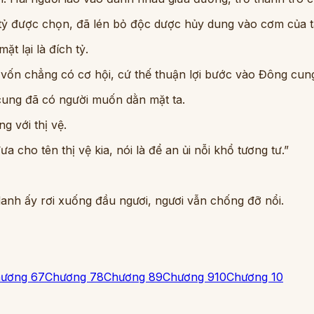
tỷ được chọn, đã lén bỏ độc dược hủy dung vào cơm của t
t lại là đích tỷ.
 vốn chẳng có cơ hội, cứ thế thuận lợi bước vào Đông cun
 cung đã có người muốn dằn mặt ta.
g với thị vệ.
a cho tên thị vệ kia, nói là để an ủi nỗi khổ tương tư.”
 danh ấy rơi xuống đầu ngươi, ngươi vẫn chống đỡ nổi.
ương 6
7
Chương 7
8
Chương 8
9
Chương 9
10
Chương 10