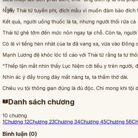
Full
Ngày Thái tử tuyển phi, đích mẫu vì muốn đảm bảo đích 
Kết quả, người uống thuốc là ta, nhưng người thối rữa cả mặ
Thái tử ghê tởm đến mức nôn ngay tại chỗ. Còn ta, người
Có lẽ vì tiếng hèn nhát của ta đã vang xa, vừa vào Đông
Mạnh Lương đệ khóc lóc tố cáo với Thái tử rằng ta tư thôn
“Thiếp tận mắt nhìn thấy Lục Niệm cởi tiểu y trên người, đư
Nhìn ác ý đầy trong đáy mắt nàng ta, ta thầm thở dài.
Chiêu vu tội thông gian đúng là đủ độc. Chỉ mong khi tội
Danh sách chương
10
chương
1
Chương 1
2
Chương 2
3
Chương 3
4
Chương 4
5
Chương 5
6
Ch
Bình luận (
0
)