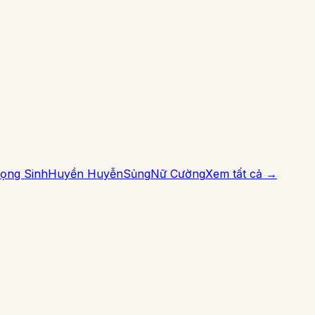
ọng Sinh
Huyền Huyễn
Sủng
Nữ Cường
Xem tất cả →