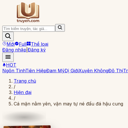
Mới
Full
Thể loại
Đăng nhập
|
Đăng ký
HOT
Ngôn Tình
Tiên Hiệp
Đam Mỹ
Dị Giới
Xuyên Không
Đô Thị
Tr
Trang chủ
/
Hiện đại
/
Cá mặn nằm yên, vận may tự né đấu đá hậu cung