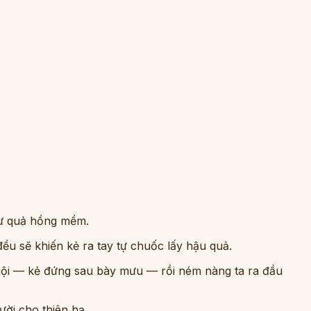
hư quả hồng mềm.
ều sẽ khiến kẻ ra tay tự chuốc lấy hậu quả.
muội — kẻ đứng sau bày mưu — rồi ném nàng ta ra đầu
ười cho thiên hạ.