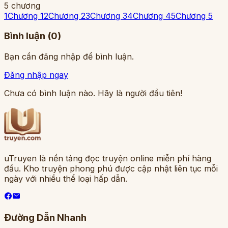
5
chương
1
Chương 1
2
Chương 2
3
Chương 3
4
Chương 4
5
Chương 5
Bình luận (
0
)
Bạn cần đăng nhập để bình luận.
Đăng nhập ngay
Chưa có bình luận nào. Hãy là người đầu tiên!
uTruyen là nền tảng đọc truyện online miễn phí hàng
đầu. Kho truyện phong phú được cập nhật liên tục mỗi
ngày với nhiều thể loại hấp dẫn.
Đường Dẫn Nhanh