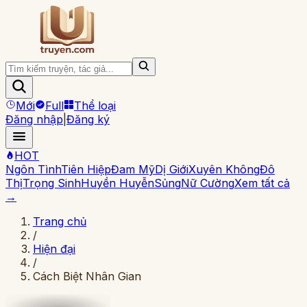
Mới
Full
Thể loại
Đăng nhập
|
Đăng ký
HOT
Ngôn Tình
Tiên Hiệp
Đam Mỹ
Dị Giới
Xuyên Không
Đô
Thị
Trọng Sinh
Huyền Huyễn
Sủng
Nữ Cường
Xem tất cả
→
Trang chủ
/
Hiện đại
/
Cách Biệt Nhân Gian