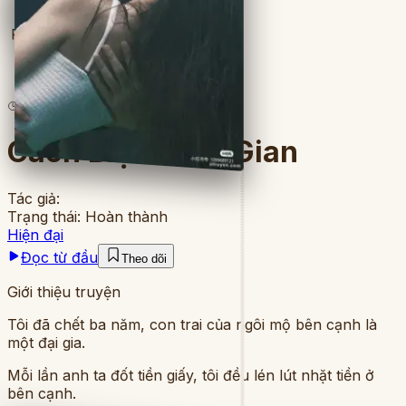
Full
8
lượt đọc
·
5
chương
Cách Biệt Nhân Gian
Tác giả:
Trạng thái:
Hoàn thành
Hiện đại
Đọc từ đầu
Theo dõi
Giới thiệu truyện
Tôi đã chết ba năm, con trai của ngôi mộ bên cạnh là
một đại gia.
Mỗi lần anh ta đốt tiền giấy, tôi đều lén lút nhặt tiền ở
bên cạnh.