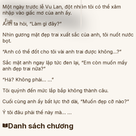
Một ngày trước lễ Vu Lan, đột nhiên tôi có thể xâm
nhập vào giấc mơ của anh ấy.
Full
Anh ta hỏi, “Làm gì đây?”
Nhìn gương mặt đẹp trai xuất sắc của anh, tôi nuốt nước
bọt.
“Anh có thể đốt cho tôi vài anh trai được không…?”
Sắc mặt anh ngay lập tức đen lại, “Em còn muốn mấy
anh đẹp trai nữa?”
“Hả? Không phải… …”
Tôi quýnh đến mức lắp bắp không thành câu.
Cuối cùng anh ấy bất lực thở dài, “Muốn đẹp cỡ nào?”
Ý tôi đâu phải thế này mà… …
Danh sách chương