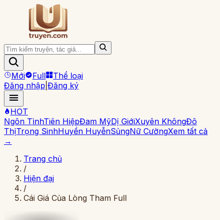
Mới
Full
Thể loại
Đăng nhập
|
Đăng ký
HOT
Ngôn Tình
Tiên Hiệp
Đam Mỹ
Dị Giới
Xuyên Không
Đô
Thị
Trọng Sinh
Huyền Huyễn
Sủng
Nữ Cường
Xem tất cả
→
Trang chủ
/
Hiện đại
/
Cái Giá Của Lòng Tham Full