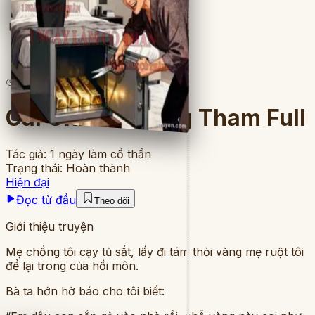
Full
6
lượt đọc
·
9
chương
Cái Giá Của Lòng Tham Full
Tác giả:
1 ngày làm cổ thần
Trạng thái:
Hoàn thành
Hiện đại
Đọc từ đầu
Theo dõi
Giới thiệu truyện
Mẹ chồng tôi cạy tủ sắt, lấy đi tám thỏi vàng mẹ ruột tôi
để lại trong của hồi môn.
Bà ta hớn hở báo cho tôi biết: