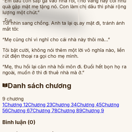
“Em dâu con sắp gả vào nhà rồi, chỗ vàng này coi như
quà gặp mặt mẹ tặng nó. Con làm chị dâu thì phải rộng
lượng một chút.”
Full
Tôi nhìn sang chồng. Anh ta lại quay mặt đi, tránh ánh
mắt tôi:
“Mẹ cũng chỉ vì nghĩ cho cái nhà này thôi mà…”
Tôi bật cười, không nói thêm một lời vô nghĩa nào, liền
rút điện thoại ra gọi cho mẹ mình.
“Mẹ, thu hồi lại căn nhà hồi môn đi. Đuổi hết bọn họ ra
ngoài, muốn ở thì đi thuê nhà mà ở.”
Danh sách chương
9
chương
1
Chương 1
2
Chương 2
3
Chương 3
4
Chương 4
5
Chương
5
6
Chương 6
7
Chương 7
8
Chương 8
9
Chương 9
Bình luận (
0
)