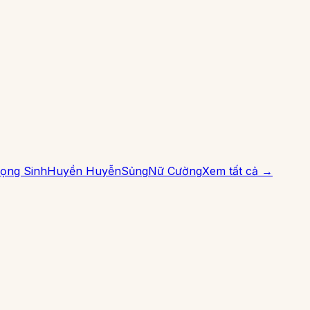
ọng Sinh
Huyền Huyễn
Sủng
Nữ Cường
Xem tất cả →