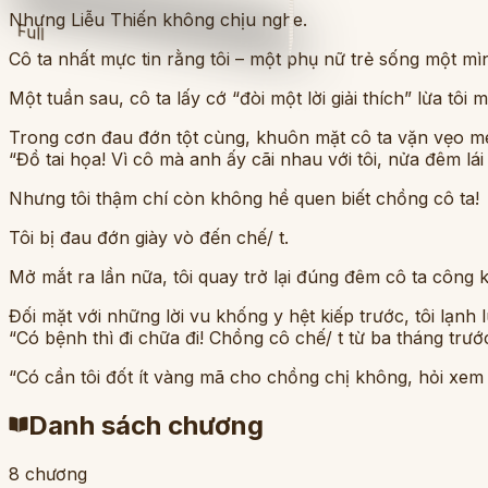
Nhưng Liễu Thiến không chịu nghe.
Full
Cô ta nhất mực tin rằng tôi – một phụ nữ trẻ sống một mì
Một tuần sau, cô ta lấy cớ “đòi một lời giải thích” lừa tôi m
Trong cơn đau đớn tột cùng, khuôn mặt cô ta vặn vẹo m
“Đồ tai họa! Vì cô mà anh ấy cãi nhau với tôi, nửa đêm lái x
Nhưng tôi thậm chí còn không hề quen biết chồng cô ta!
Tôi bị đau đớn giày vò đến chế/ t.
Mở mắt ra lần nữa, tôi quay trở lại đúng đêm cô ta công 
Đối mặt với những lời vu khống y hệt kiếp trước, tôi lạnh 
“Có bệnh thì đi chữa đi! Chồng cô chế/ t từ ba tháng trướ
“Có cần tôi đốt ít vàng mã cho chồng chị không, hỏi xem
Danh sách chương
8
chương