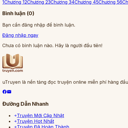
1
Chương 1
2
Chương 2
3
Chương 3
4
Chương 4
5
Chương 5
6
Ch
Bình luận (
0
)
Bạn cần đăng nhập để bình luận.
Đăng nhập ngay
Chưa có bình luận nào. Hãy là người đầu tiên!
uTruyen là nền tảng đọc truyện online miễn phí hàng đầu
Đường Dẫn Nhanh
Truyện Mới Cập Nhật
Truyện Hot Nhất
Truyện Đã Hoàn Thành