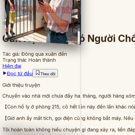
5
lượt đọc
·
8
chương
Căn Hộ Không Có Người Ch
Tác giả:
Đông qua xuân đến
Trạng thái:
Hoàn thành
Hiện đại
Đọc từ đầu
Theo dõi
Giới thiệu truyện
Chuyển vào nhà mới chưa đầy hai tháng, người hàng xóm 
【Con hồ ly ở phòng 215, cô hết lần này đến lần khác nói
【Giờ anh ấy mất tích, gọi điện cũng không bắt máy. Nếu
Tôi hoàn toàn không hiểu chuyện gì đang xảy ra, liền đá