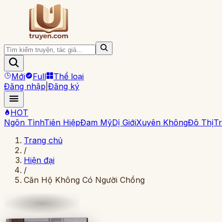
Mới
Full
Thể loại
Đăng nhập
|
Đăng ký
HOT
Ngôn Tình
Tiên Hiệp
Đam Mỹ
Dị Giới
Xuyên Không
Đô Thị
Tr
Trang chủ
/
Hiện đại
/
Căn Hộ Không Có Người Chồng