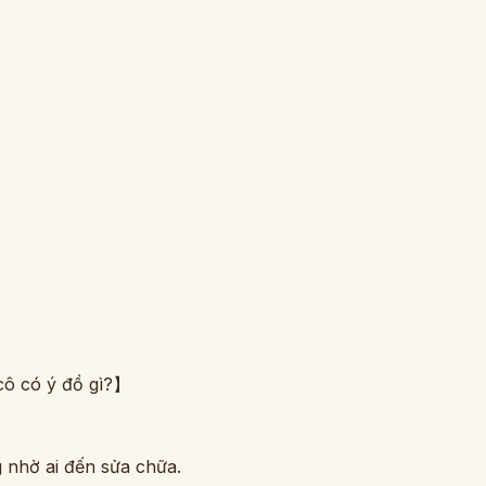
cô có ý đồ gì?】
g nhờ ai đến sửa chữa.