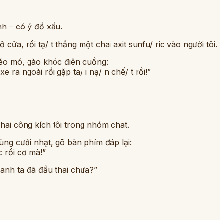
nh – có ý đồ xấu.
ở cửa, rồi tạ/ t thẳng một chai axit sunfu/ ric vào người tôi.
éo mó, gào khóc điên cuồng:
e ra ngoài rồi gặp ta/ i nạ/ n chế/ t rồi!”
khai công kích tôi trong nhóm chat.
lùng cười nhạt, gõ bàn phím đáp lại:
c rồi cơ mà!”
 anh ta đã đầu thai chưa?”