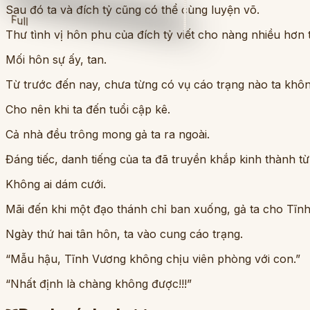
Sau đó ta và đích tỷ cũng có thể cùng luyện võ.
Full
Thư tình vị hôn phu của đích tỷ viết cho nàng nhiều hơn t
Mối hôn sự ấy, tan.
Từ trước đến nay, chưa từng có vụ cáo trạng nào ta khô
Cho nên khi ta đến tuổi cập kê.
Cả nhà đều trông mong gả ta ra ngoài.
Đáng tiếc, danh tiếng của ta đã truyền khắp kinh thành từ
Không ai dám cưới.
Mãi đến khi một đạo thánh chỉ ban xuống, gả ta cho Tĩn
Ngày thứ hai tân hôn, ta vào cung cáo trạng.
“Mẫu hậu, Tĩnh Vương không chịu viên phòng với con.”
“Nhất định là chàng không được!!!”