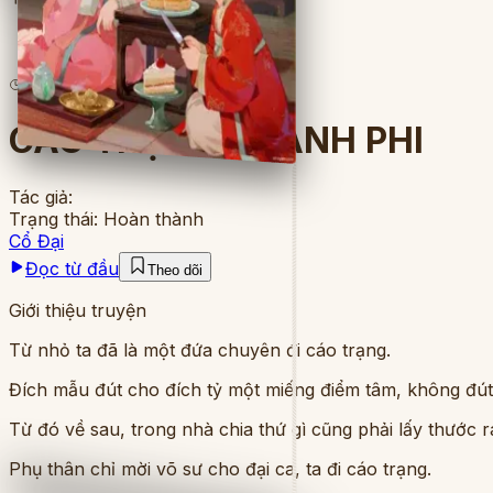
9
lượt đọc
·
11
chương
CÁO TRẠNG THÀNH PHI
Tác giả:
Trạng thái:
Hoàn thành
Cổ Đại
Đọc từ đầu
Theo dõi
Giới thiệu truyện
Từ nhỏ ta đã là một đứa chuyên đi cáo trạng.
Đích mẫu đút cho đích tỷ một miếng điểm tâm, không đút c
Từ đó về sau, trong nhà chia thứ gì cũng phải lấy thước r
Phụ thân chỉ mời võ sư cho đại ca, ta đi cáo trạng.