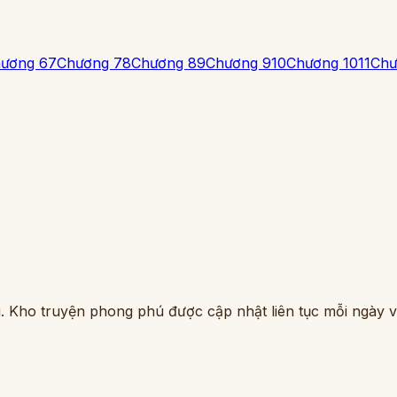
ương 6
7
Chương 7
8
Chương 8
9
Chương 9
10
Chương 10
11
Chư
. Kho truyện phong phú được cập nhật liên tục mỗi ngày vớ