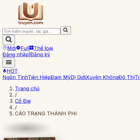
Mới
Full
Thể loại
Đăng nhập
|
Đăng ký
HOT
Ngôn Tình
Tiên Hiệp
Đam Mỹ
Dị Giới
Xuyên Không
Đô Thị
Tr
Trang chủ
/
Cổ Đại
/
CÁO TRẠNG THÀNH PHI