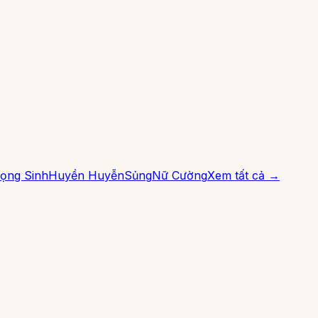
ọng Sinh
Huyền Huyễn
Sủng
Nữ Cường
Xem tất cả →