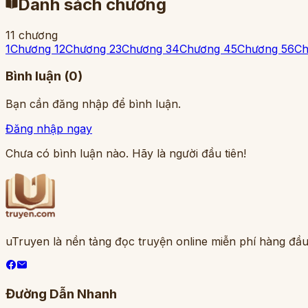
Danh sách chương
11
chương
1
Chương 1
2
Chương 2
3
Chương 3
4
Chương 4
5
Chương 5
6
Ch
Bình luận (
0
)
Bạn cần đăng nhập để bình luận.
Đăng nhập ngay
Chưa có bình luận nào. Hãy là người đầu tiên!
uTruyen là nền tảng đọc truyện online miễn phí hàng đầu
Đường Dẫn Nhanh