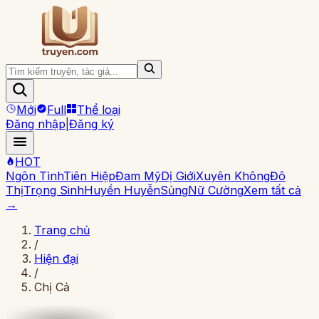
Mới
Full
Thể loại
Đăng nhập
|
Đăng ký
HOT
Ngôn Tình
Tiên Hiệp
Đam Mỹ
Dị Giới
Xuyên Không
Đô
Thị
Trọng Sinh
Huyền Huyễn
Sủng
Nữ Cường
Xem tất cả
→
Trang chủ
/
Hiện đại
/
Chị Cả