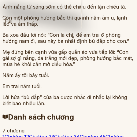
Ánh nắng từ sáng sớm có thể chiếu đến tận chiều tà.
Còn một phòng hướng bắc thì quanh năm âm u, lạnh
Full
lẽo và ẩm thấp.
Ba xoa đầu tôi nói: “Con là chị, để em trai ở phòng
hướng nam đi, sau này ba nhất định bù đắp cho con.”
Mẹ đứng bên cạnh vừa gấp quần áo vừa tiếp lời: “Con
gái sợ gì nắng, da trắng mới đẹp, phòng hướng bắc mát,
mùa hè khỏi cần mở điều hòa.”
Năm ấy tôi bảy tuổi.
Em trai năm tuổi.
Lời hứa “bù đắp” của ba được nhắc đi nhắc lại không
biết bao nhiêu lần.
Danh sách chương
7
chương
1
Chương 1
2
Chương 2
3
Chương 3
4
Chương 4
5
Chương