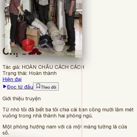
Full
6
lượt đọc
·
7
chương
Chị Cả
Tác giả:
HOÀN CHÂU CÁCH CÁCH
Trạng thái:
Hoàn thành
Hiện đại
Đọc từ đầu
Theo dõi
Giới thiệu truyện
Từ nhỏ tôi đã biết ba tôi chia cái ban công mười lăm mét
vuông trong nhà thành hai phòng ngủ.
Một phòng hướng nam với cả một mảng tường là cửa
sổ.