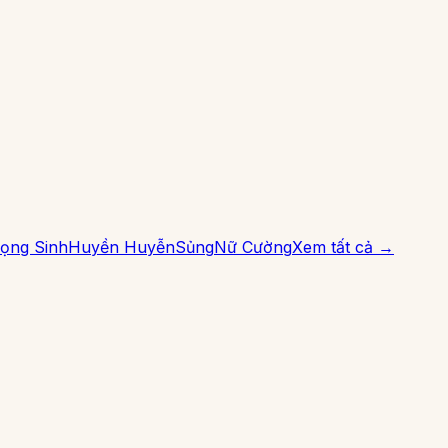
ọng Sinh
Huyền Huyễn
Sủng
Nữ Cường
Xem tất cả →