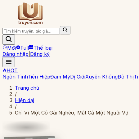
Mới
Full
Thể loại
Đăng nhập
|
Đăng ký
HOT
Ngôn Tình
Tiên Hiệp
Đam Mỹ
Dị Giới
Xuyên Không
Đô Thị
Tr
Trang chủ
/
Hiện đại
/
Chỉ Vì Một Cô Gái Nghèo, Mất Cả Một Người Vợ