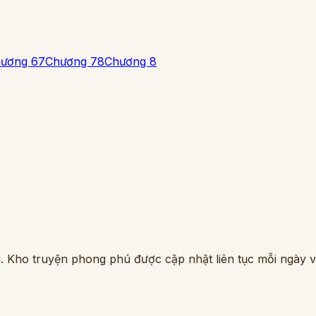
ương 6
7
Chương 7
8
Chương 8
. Kho truyện phong phú được cập nhật liên tục mỗi ngày vớ