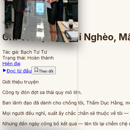
3
lượt đọc
·
8
chương
Chỉ Vì Một Cô Gái Nghèo, M
Tác giả:
Bạch Tư Tư
Trạng thái:
Hoàn thành
Hiện đại
Đọc từ đầu
Theo dõi
Giới thiệu truyện
Công ty đón đợt sa thải quy mô lớn.
Ban lãnh đạo đã dành cho chồng tôi, Thẩm Dục Hằng, mộ
Mọi người đều nghĩ, suất ấy chắc chắn sẽ thuộc về tôi — d
Nhưng đến ngày công bố kết quả — tên tôi lại chễm chệ đ