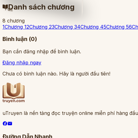
Danh sách chương
Full
8
chương
1
Chương 1
2
Chương 2
3
Chương 3
4
Chương 4
5
Chương 5
6
Ch
Bình luận (
0
)
Bạn cần đăng nhập để bình luận.
Đăng nhập ngay
Chưa có bình luận nào. Hãy là người đầu tiên!
uTruyen là nền tảng đọc truyện online miễn phí hàng đầu
Đường Dẫn Nhanh