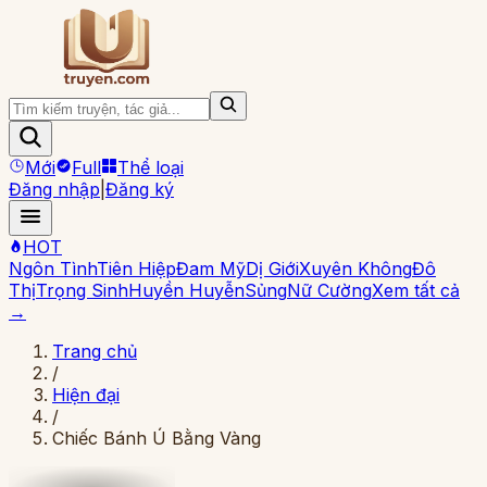
Mới
Full
Thể loại
Đăng nhập
|
Đăng ký
HOT
Ngôn Tình
Tiên Hiệp
Đam Mỹ
Dị Giới
Xuyên Không
Đô
Thị
Trọng Sinh
Huyền Huyễn
Sủng
Nữ Cường
Xem tất cả
→
Trang chủ
/
Hiện đại
/
Chiếc Bánh Ú Bằng Vàng