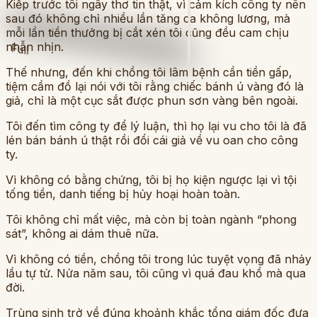
Kiếp trước tôi ngây thơ tin thật, vì cảm kích công ty nên
sau đó không chỉ nhiều lần tăng ca không lương, mà
mỗi lần tiền thưởng bị cắt xén tôi cũng đều cam chịu
nhẫn nhịn.
Full
Thế nhưng, đến khi chồng tôi lâm bệnh cần tiền gấp,
tiệm cầm đồ lại nói với tôi rằng chiếc bánh ú vàng đó là
giả, chỉ là một cục sắt được phun sơn vàng bên ngoài.
Tôi đến tìm công ty để lý luận, thì họ lại vu cho tôi là đã
lén bán bánh ú thật rồi đổi cái giả về vu oan cho công
ty.
Vì không có bằng chứng, tôi bị họ kiện ngược lại vì tội
tống tiền, danh tiếng bị hủy hoại hoàn toàn.
Tôi không chỉ mất việc, mà còn bị toàn ngành “phong
sát”, không ai dám thuê nữa.
Vì không có tiền, chồng tôi trong lúc tuyệt vọng đã nhảy
lầu tự tử. Nửa năm sau, tôi cũng vì quá đau khổ mà qua
đời.
Trùng sinh trở về đúng khoảnh khắc tổng giám đốc đưa