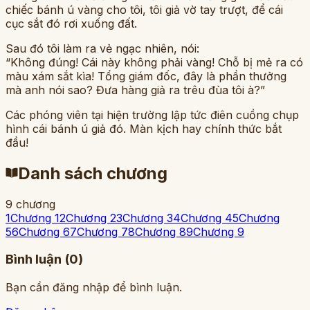
chiếc bánh ú vàng cho tôi, tôi giả vờ tay trượt, để cái
cục sắt đó rơi xuống đất.
Sau đó tôi làm ra vẻ ngạc nhiên, nói:
“Không đúng! Cái này không phải vàng! Chỗ bị mẻ ra có
màu xám sắt kìa! Tổng giám đốc, đây là phần thưởng
mà anh nói sao? Đưa hàng giả ra trêu đùa tôi à?”
Các phóng viên tại hiện trường lập tức điên cuồng chụp
hình cái bánh ú giả đó. Màn kịch hay chính thức bắt
đầu!
Danh sách chương
9
chương
1
Chương 1
2
Chương 2
3
Chương 3
4
Chương 4
5
Chương
5
6
Chương 6
7
Chương 7
8
Chương 8
9
Chương 9
Bình luận (
0
)
Bạn cần đăng nhập để bình luận.