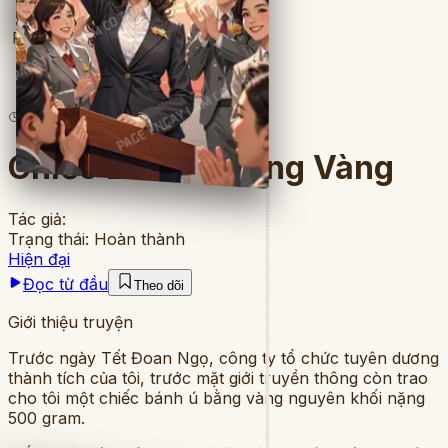
Full
1
lượt đọc
·
9
chương
Chiếc Bánh Ú Bằng Vàng
Tác giả:
Trạng thái:
Hoàn thành
Hiện đại
Đọc từ đầu
Theo dõi
Giới thiệu truyện
Trước ngày Tết Đoan Ngọ, công ty tổ chức tuyên dương
thành tích của tôi, trước mặt giới truyền thông còn trao
cho tôi một chiếc bánh ú bằng vàng nguyên khối nặng
500 gram.