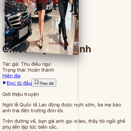
Full
5
lượt đọc
·
8
chương
Chiếc Bẫy Trà Xanh
Tác giả:
Thu điếu ngư
Trạng thái:
Hoàn thành
Hiện đại
Đọc từ đầu
Theo dõi
Giới thiệu truyện
Nghỉ lễ Quốc tế Lao động được nghỉ sớm, ba mẹ bảo
anh trai đến trường đón tôi.
Trên đường về, bạn gái anh gọi video, thấy tôi ngồi ghế
phụ liền lập tức biến sắc.