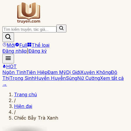
Mới
Full
Thể loại
Đăng nhập
|
Đăng ký
HOT
Ngôn Tình
Tiên Hiệp
Đam Mỹ
Dị Giới
Xuyên Không
Đô
Thị
Trọng Sinh
Huyền Huyễn
Sủng
Nữ Cường
Xem tất cả
→
Trang chủ
/
Hiện đại
/
Chiếc Bẫy Trà Xanh