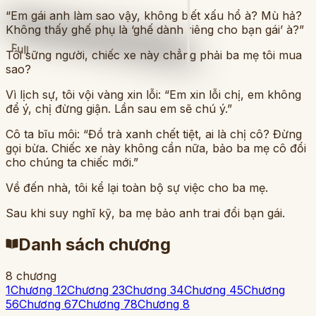
“Em gái anh làm sao vậy, không biết xấu hổ à? Mù hả?
Không thấy ghế phụ là ‘ghế dành riêng cho bạn gái’ à?”
Full
Tôi sững người, chiếc xe này chẳng phải ba mẹ tôi mua
sao?
Vì lịch sự, tôi vội vàng xin lỗi: “Em xin lỗi chị, em không
để ý, chị đừng giận. Lần sau em sẽ chú ý.”
Cô ta bĩu môi: “Đồ trà xanh chết tiệt, ai là chị cô? Đừng
gọi bừa. Chiếc xe này không cần nữa, bảo ba mẹ cô đổi
cho chúng ta chiếc mới.”
Về đến nhà, tôi kể lại toàn bộ sự việc cho ba mẹ.
Sau khi suy nghĩ kỹ, ba mẹ bảo anh trai đổi bạn gái.
Danh sách chương
8
chương
1
Chương 1
2
Chương 2
3
Chương 3
4
Chương 4
5
Chương
5
6
Chương 6
7
Chương 7
8
Chương 8