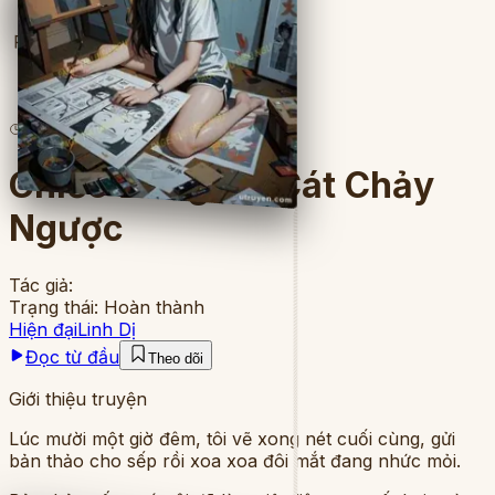
Full
6
lượt đọc
·
8
chương
Chiếc Đồng Hồ Cát Chảy
Ngược
Tác giả:
Trạng thái:
Hoàn thành
Hiện đại
Linh Dị
Đọc từ đầu
Theo dõi
Giới thiệu truyện
Lúc mười một giờ đêm, tôi vẽ xong nét cuối cùng, gửi
bản thảo cho sếp rồi xoa xoa đôi mắt đang nhức mỏi.