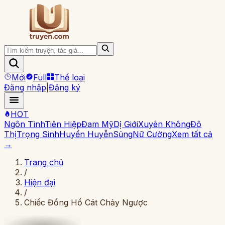
Mới
Full
Thể loại
Đăng nhập
|
Đăng ký
HOT
Ngôn Tình
Tiên Hiệp
Đam Mỹ
Dị Giới
Xuyên Không
Đô
Thị
Trọng Sinh
Huyền Huyễn
Sủng
Nữ Cường
Xem tất cả
→
Trang chủ
/
Hiện đại
/
Chiếc Đồng Hồ Cát Chảy Ngược