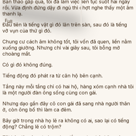
Bản thảo gấp quá, tôi đã làm việc liên tục suốt hai ngày
rồi. Vừa định đứng dậy đi ngủ thì chợt nghe thấy một âm
thanh lạ.
Full
Đầu tiên là tiếng vật gì đó lăn trên sàn, sau đó là tiếng
vỡ vụn của thứ gì đó.
Chung cư cách âm không tốt, tôi vốn đã quen, liền nằm
xuống giường. Nhưng chỉ vài giây sau, tôi bỗng mở
choàng mắt.
Có gì đó không đúng.
Tiếng động đó phát ra từ căn hộ bên cạnh.
Tầng này mỗi tầng chỉ có hai hộ, hàng xóm cạnh nhà tôi
là một người đàn ông sống cùng con gái.
Nhưng dạo gần đây cô con gái đã sang nhà người thân
ở, còn ông bố thì làm ca đêm.
Bây giờ trong nhà họ lẽ ra không có ai, sao lại có tiếng
động? Chẳng lẽ có trộm?