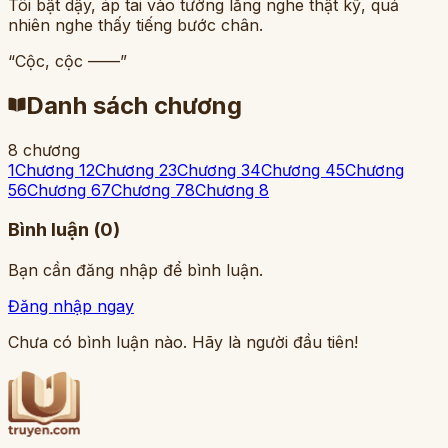
Tôi bật dậy, áp tai vào tường lắng nghe thật kỹ, quả
nhiên nghe thấy tiếng bước chân.
“Cộc, cộc ——”
Danh sách chương
8
chương
1
Chương 1
2
Chương 2
3
Chương 3
4
Chương 4
5
Chương
5
6
Chương 6
7
Chương 7
8
Chương 8
Bình luận (
0
)
Bạn cần đăng nhập để bình luận.
Đăng nhập ngay
Chưa có bình luận nào. Hãy là người đầu tiên!