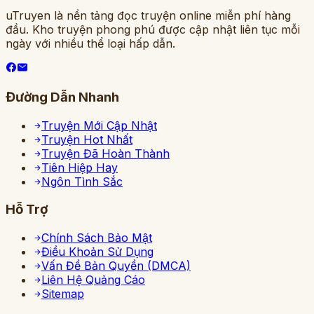
uTruyen là nền tảng đọc truyện online miễn phí hàng
đầu. Kho truyện phong phú được cập nhật liên tục mỗi
ngày với nhiều thể loại hấp dẫn.
Đường Dẫn Nhanh
Truyện Mới Cập Nhật
Truyện Hot Nhất
Truyện Đã Hoàn Thành
Tiên Hiệp Hay
Ngôn Tình Sắc
Hỗ Trợ
Chính Sách Bảo Mật
Điều Khoản Sử Dụng
Vấn Đề Bản Quyền (DMCA)
Liên Hệ Quảng Cáo
Sitemap