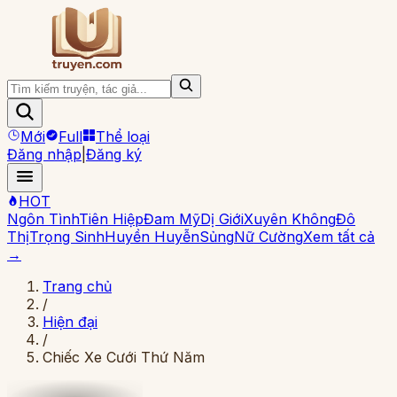
Mới
Full
Thể loại
Đăng nhập
|
Đăng ký
HOT
Ngôn Tình
Tiên Hiệp
Đam Mỹ
Dị Giới
Xuyên Không
Đô
Thị
Trọng Sinh
Huyền Huyễn
Sủng
Nữ Cường
Xem tất cả
→
Trang chủ
/
Hiện đại
/
Chiếc Xe Cưới Thứ Năm