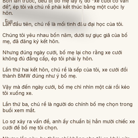
Bốn lần trước, đều bị bố mẹ lấy lý do “xe cưới có vấn
đề”, ép tôi và chú rể phải kết thúc bằng một cuộc ly
hôn.
Full
Lần đầu tiên, chú rể là mối tình đầu đại học của tôi.
Chúng tôi yêu nhau bốn năm, dưới sự giục giã của bố
mẹ, đã đăng ký kết hôn.
Nhưng đúng ngày cưới, bố mẹ lại cho rằng xe cưới
không đủ đẳng cấp, ép tôi phải ly hôn.
Lần thứ hai kết hôn, chú rể là sếp của tôi, xe cưới đổi
thành BMW đúng như ý bố mẹ.
Vậy mà đến ngày cưới, bố mẹ chỉ nhìn một cái rồi kéo
tôi xuống xe.
Lần thứ ba, chú rể là người do chính bố mẹ chọn trong
buổi xem mắt.
Lo sợ xảy ra vấn đề, anh ấy chuẩn bị hẳn mười chiếc xe
cưới để bố mẹ tôi chọn.