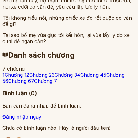
Nhưng lần này, họ thậm chí không cho tôi ra khỏi cửa,
nói xe cưới có vấn đề, yêu cầu lập tức ly hôn.
Tôi không hiểu nổi, những chiếc xe đó rốt cuộc có vấn
đề gì?
Tại sao bố mẹ vừa giục tôi kết hôn, lại vừa lấy lý do xe
cưới để ngăn cản?
Danh sách chương
7
chương
1
Chương 1
2
Chương 2
3
Chương 3
4
Chương 4
5
Chương
5
6
Chương 6
7
Chương 7
Bình luận (
0
)
Bạn cần đăng nhập để bình luận.
Đăng nhập ngay
Chưa có bình luận nào. Hãy là người đầu tiên!