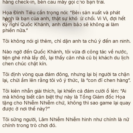
hàng check-in, bèn cau mày gọi cho bạn trai.
Họa Đình Tiêu cẩn trọng nói: “Bên sản xuất và phát
hành là bạn của anh, thật sự khó từ chối. Vi Vi, đợi hết
Full
kỳ nghỉ Quốc Khánh, anh đảm bảo sẽ không ai làm
phiền nữa.”
Tôi không nói gì thêm, chỉ dặn anh ta chú ý đến an ninh.
Nào ngờ đến Quốc Khánh, tôi vừa đi công tác về nước,
tiện ghé nhà lấy đồ, lại thấy căn nhà cũ bị khách du lịch
chen chúc chật kín.
Tôi định vòng qua đám đông, nhưng lại bị người ta chặn
lại, chửi ầm lên rằng tôi vô ý thức, là “con đĩ chen hàng”.
Tôi kiên nhẫn giải thích, lại khiến cả đám cười ồ lên: “Ai
mà không biết căn biệt thự này là Tổng Giám đốc Họa
tặng cho Nhiễm Nhiễm chứ, không thì sao game lại quay
được ở nơi thế này?”
Tôi sững người, Lâm Nhiễm Nhiễm hình như chính là nữ
chính trong trò chơi đó.