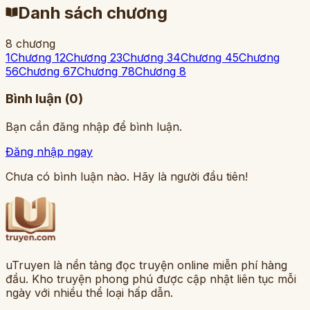
Danh sách chương
8
chương
1
Chương 1
2
Chương 2
3
Chương 3
4
Chương 4
5
Chương
5
6
Chương 6
7
Chương 7
8
Chương 8
Bình luận (
0
)
Bạn cần đăng nhập để bình luận.
Đăng nhập ngay
Chưa có bình luận nào. Hãy là người đầu tiên!
uTruyen là nền tảng đọc truyện online miễn phí hàng
đầu. Kho truyện phong phú được cập nhật liên tục mỗi
ngày với nhiều thể loại hấp dẫn.