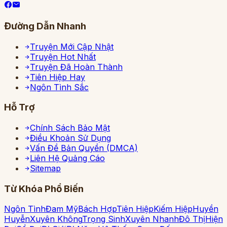
Đường Dẫn Nhanh
Truyện Mới Cập Nhật
Truyện Hot Nhất
Truyện Đã Hoàn Thành
Tiên Hiệp Hay
Ngôn Tình Sắc
Hỗ Trợ
Chính Sách Bảo Mật
Điều Khoản Sử Dụng
Vấn Đề Bản Quyền (DMCA)
Liên Hệ Quảng Cáo
Sitemap
Từ Khóa Phổ Biến
Ngôn Tình
Đam Mỹ
Bách Hợp
Tiên Hiệp
Kiếm Hiệp
Huyền
Huyễn
Xuyên Không
Trọng Sinh
Xuyên Nhanh
Đô Thị
Hiện