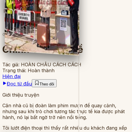
Full
13
lượt đọc
·
8
chương
Chính Chủ Trở Về
Tác giả:
HOÀN CHÂU CÁCH CÁCH
Trạng thái:
Hoàn thành
Hiện đại
Đọc từ đầu
Theo dõi
Giới thiệu truyện
Căn nhà cũ bị đoàn làm phim mượn để quay cảnh,
nhưng sau khi trò chơi tương tác thực tế kia được phát
hành, nó lại bất ngờ trở nên nổi tiếng.
Tôi lướt điện thoại thì thấy rất nhiều du khách đang xếp