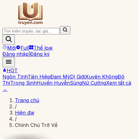
Mới
Full
Thể loại
Đăng nhập
|
Đăng ký
HOT
Ngôn Tình
Tiên Hiệp
Đam Mỹ
Dị Giới
Xuyên Không
Đô
Thị
Trọng Sinh
Huyền Huyễn
Sủng
Nữ Cường
Xem tất cả
→
Trang chủ
/
Hiện đại
/
Chính Chủ Trở Về