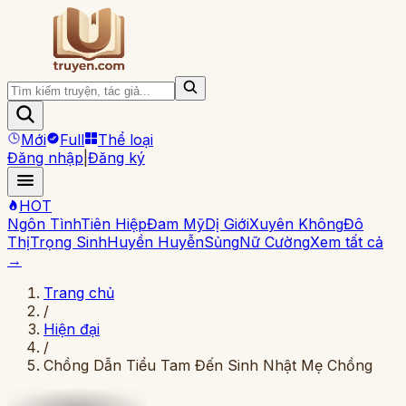
Mới
Full
Thể loại
Đăng nhập
|
Đăng ký
HOT
Ngôn Tình
Tiên Hiệp
Đam Mỹ
Dị Giới
Xuyên Không
Đô
Thị
Trọng Sinh
Huyền Huyễn
Sủng
Nữ Cường
Xem tất cả
→
Trang chủ
/
Hiện đại
/
Chồng Dẫn Tiểu Tam Đến Sinh Nhật Mẹ Chồng