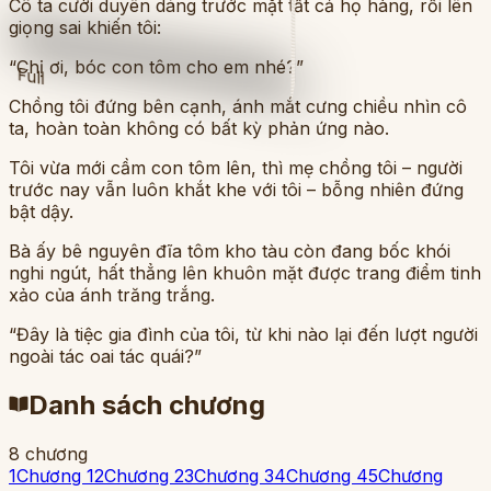
Cô ta cười duyên dáng trước mặt tất cả họ hàng, rồi lên
giọng sai khiến tôi:
“Chị ơi, bóc con tôm cho em nhé?”
Full
Chồng tôi đứng bên cạnh, ánh mắt cưng chiều nhìn cô
ta, hoàn toàn không có bất kỳ phản ứng nào.
Tôi vừa mới cầm con tôm lên, thì mẹ chồng tôi – người
trước nay vẫn luôn khắt khe với tôi – bỗng nhiên đứng
bật dậy.
Bà ấy bê nguyên đĩa tôm kho tàu còn đang bốc khói
nghi ngút, hất thẳng lên khuôn mặt được trang điểm tinh
xảo của ánh trăng trắng.
“Đây là tiệc gia đình của tôi, từ khi nào lại đến lượt người
ngoài tác oai tác quái?”
Danh sách chương
8
chương
1
Chương 1
2
Chương 2
3
Chương 3
4
Chương 4
5
Chương