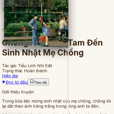
Full
5
lượt đọc
·
8
chương
Chồng Dẫn Tiểu Tam Đến
Sinh Nhật Mẹ Chồng
Tác giả:
Tiểu Linh Nhi Edit
Trạng thái:
Hoàn thành
Hiện đại
Đọc từ đầu
Theo dõi
Giới thiệu truyện
Trong bữa tiệc mừng sinh nhật của mẹ chồng, chồng tôi
lại dắt theo ánh trăng trắng trong lòng anh ta đến.