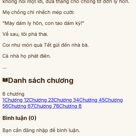
không nói một lời, đưa thẳng cho chồng tờ đơn ly hôn.
Mẹ chồng chỉ nhếch mép cười:
“Mày dám ly hôn, con tao dám ký!”
Về sau, tôi phá thai.
Coi như món quà Tết gửi đến nhà bà.
Cả nhà họ phát điên.
…
Danh sách chương
8
chương
1
Chương 1
2
Chương 2
3
Chương 3
4
Chương 4
5
Chương
5
6
Chương 6
7
Chương 7
8
Chương 8
Bình luận (
0
)
Bạn cần đăng nhập để bình luận.