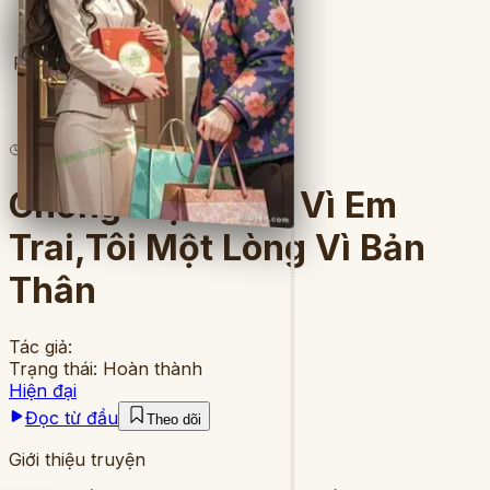
Full
2
lượt đọc
·
8
chương
Chồng Một Lòng Vì Em
Trai,Tôi Một Lòng Vì Bản
Thân
Tác giả:
Trạng thái:
Hoàn thành
Hiện đại
Đọc từ đầu
Theo dõi
Giới thiệu truyện