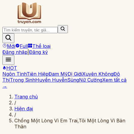
Mới
Full
Thể loại
Đăng nhập
|
Đăng ký
HOT
Ngôn Tình
Tiên Hiệp
Đam Mỹ
Dị Giới
Xuyên Không
Đô
Thị
Trọng Sinh
Huyền Huyễn
Sủng
Nữ Cường
Xem tất cả
→
Trang chủ
/
Hiện đại
/
Chồng Một Lòng Vì Em Trai,Tôi Một Lòng Vì Bản
Thân