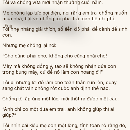
Tôi và chồng vừa mới nhận thưởng cuối năm.
Mẹ chồng lập tức gọi điện, nói rằng em trai chồng muốn
mua nhà, bắt vợ chồng tôi phải trả toàn bộ chi phí.
Full
Tôi nhẹ nhàng giải thích, số tiền đó phải để dành để sinh
con.
Nhưng mẹ chồng lại nói:
“Cho cũng phải cho, không cho cũng phải cho!
Mày mà không đồng ý, tao sẽ không nhận đứa con
trong bụng mày, cứ để nó làm con hoang đi!”
Tôi bị những lời đó làm cho toàn thân run lên, quay
sang chất vấn chồng rốt cuộc anh định thế nào.
Chồng tôi ấp úng một lúc, mới thốt ra được một câu:
“Anh chỉ có một đứa em trai, anh không giúp thì ai
giúp?”
Tôi nhìn cái kiểu mẹ con một lòng, tính toán rõ ràng đó,