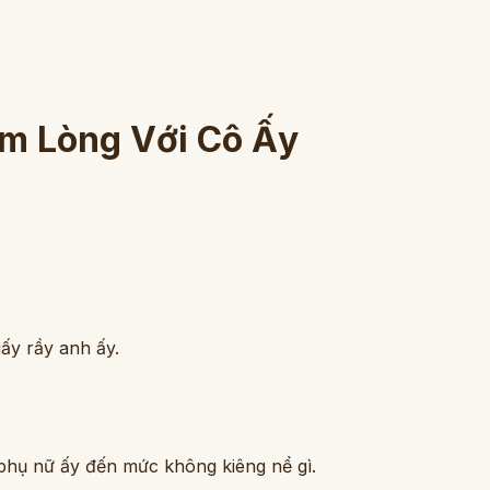
m Lòng Với Cô Ấy
ấy rầy anh ấy.
 phụ nữ ấy đến mức không kiêng nể gì.