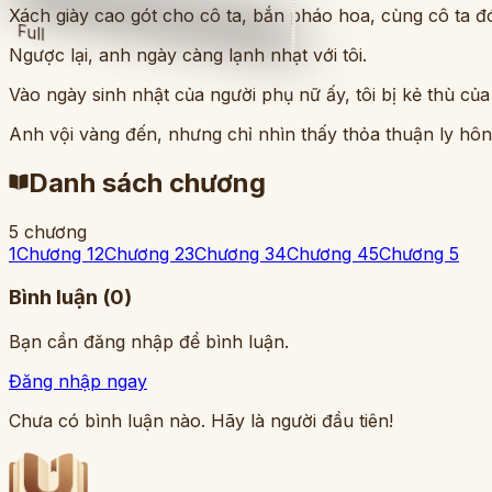
Xách giày cao gót cho cô ta, bắn pháo hoa, cùng cô ta đó
Full
Ngược lại, anh ngày càng lạnh nhạt với tôi.
Vào ngày sinh nhật của người phụ nữ ấy, tôi bị kẻ thù củ
Anh vội vàng đến, nhưng chỉ nhìn thấy thỏa thuận ly hôn 
Danh sách chương
5
chương
1
Chương 1
2
Chương 2
3
Chương 3
4
Chương 4
5
Chương 5
Bình luận (
0
)
Bạn cần đăng nhập để bình luận.
Đăng nhập ngay
Chưa có bình luận nào. Hãy là người đầu tiên!