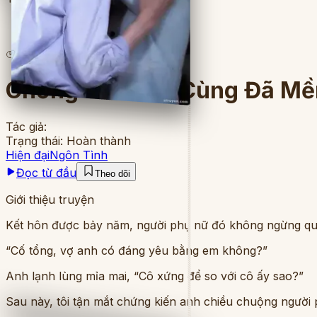
5
lượt đọc
·
5
chương
Chồng Tôi Cuối Cùng Đã Mề
Tác giả:
Trạng thái:
Hoàn thành
Hiện đại
Ngôn Tình
Đọc từ đầu
Theo dõi
Giới thiệu truyện
Kết hôn được bảy năm, người phụ nữ đó không ngừng qu
“Cố tổng, vợ anh có đáng yêu bằng em không?”
Anh lạnh lùng mỉa mai, “Cô xứng để so với cô ấy sao?”
Sau này, tôi tận mắt chứng kiến anh chiều chuộng người