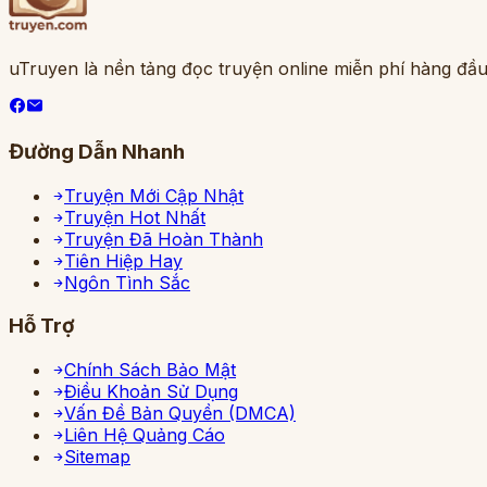
uTruyen là nền tảng đọc truyện online miễn phí hàng đầu
Đường Dẫn Nhanh
Truyện Mới Cập Nhật
Truyện Hot Nhất
Truyện Đã Hoàn Thành
Tiên Hiệp Hay
Ngôn Tình Sắc
Hỗ Trợ
Chính Sách Bảo Mật
Điều Khoản Sử Dụng
Vấn Đề Bản Quyền (DMCA)
Liên Hệ Quảng Cáo
Sitemap