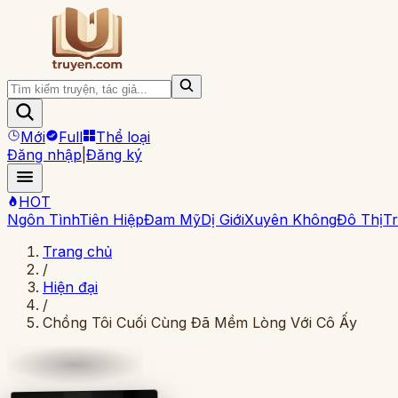
Mới
Full
Thể loại
Đăng nhập
|
Đăng ký
HOT
Ngôn Tình
Tiên Hiệp
Đam Mỹ
Dị Giới
Xuyên Không
Đô Thị
Tr
Trang chủ
/
Hiện đại
/
Chồng Tôi Cuối Cùng Đã Mềm Lòng Với Cô Ấy