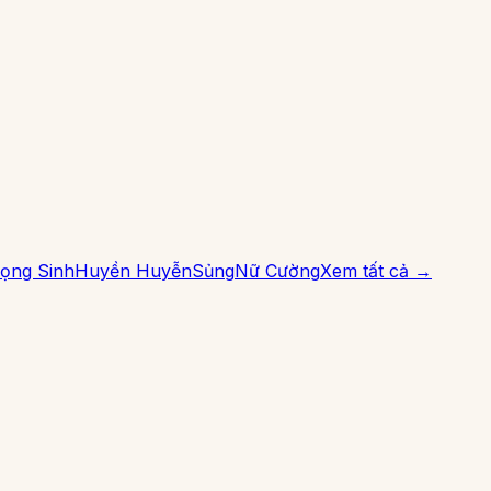
ọng Sinh
Huyền Huyễn
Sủng
Nữ Cường
Xem tất cả →