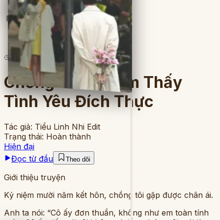
Full
7
lượt đọc
·
8
chương
Chồng Tôi Đã Tìm Thấy
Tình Yêu Đích Thực
Tác giả:
Tiểu Linh Nhi Edit
Trạng thái:
Hoàn thành
Hiện đại
Đọc từ đầu
Theo dõi
Giới thiệu truyện
Kỷ niệm mười năm kết hôn, chồng tôi gặp được chân ái.
Anh ta nói: “Cô ấy đơn thuần, không như em toàn tính