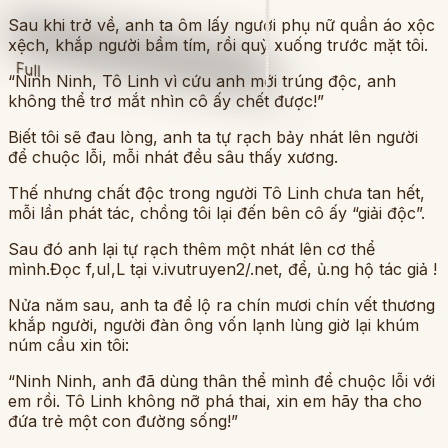
Sau khi trở về, anh ta ôm lấy người phụ nữ quần áo xộc
xệch, khắp người bầm tím, rồi quỳ xuống trước mặt tôi.
Full
“Ninh Ninh, Tô Linh vì cứu anh mới trúng độc, anh
không thể trơ mắt nhìn cô ấy chết được!”
Biết tôi sẽ đau lòng, anh ta tự rạch bảy nhát lên người
để chuộc lỗi, mỗi nhát đều sâu thấy xương.
Thế nhưng chất độc trong người Tô Linh chưa tan hết,
mỗi lần phát tác, chồng tôi lại đến bên cô ấy “giải độc”.
Sau đó anh lại tự rạch thêm một nhát lên cơ thể
mình.Đọc f,uI,L tại v.ivutruyen2/.net, để, ủ.ng hộ tác giả !
Nửa năm sau, anh ta để lộ ra chín mươi chín vết thương
khắp người, người đàn ông vốn lạnh lùng giờ lại khúm
núm cầu xin tôi:
“Ninh Ninh, anh đã dùng thân thể mình để chuộc lỗi với
em rồi. Tô Linh không nỡ phá thai, xin em hãy tha cho
đứa trẻ một con đường sống!”