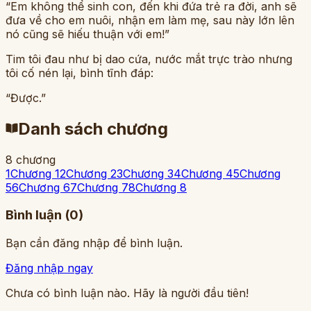
“Em không thể sinh con, đến khi đứa trẻ ra đời, anh sẽ
đưa về cho em nuôi, nhận em làm mẹ, sau này lớn lên
nó cũng sẽ hiếu thuận với em!”
Tim tôi đau như bị dao cứa, nước mắt trực trào nhưng
tôi cố nén lại, bình tĩnh đáp:
“Được.”
Danh sách chương
8
chương
1
Chương 1
2
Chương 2
3
Chương 3
4
Chương 4
5
Chương
5
6
Chương 6
7
Chương 7
8
Chương 8
Bình luận (
0
)
Bạn cần đăng nhập để bình luận.
Đăng nhập ngay
Chưa có bình luận nào. Hãy là người đầu tiên!