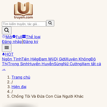
Mới
Full
Thể loại
Đăng nhập
|
Đăng ký
HOT
Ngôn Tình
Tiên Hiệp
Đam Mỹ
Dị Giới
Xuyên Không
Đô
Thị
Trọng Sinh
Huyền Huyễn
Sủng
Nữ Cường
Xem tất cả
→
Trang chủ
/
Hiện đại
/
Chồng Tôi Và Đứa Con Của Người Khác