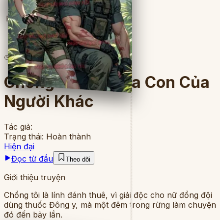
Full
4
lượt đọc
·
8
chương
Chồng Tôi Và Đứa Con Của
Người Khác
Tác giả:
Trạng thái:
Hoàn thành
Hiện đại
Đọc từ đầu
Theo dõi
Giới thiệu truyện
Chồng tôi là lính đánh thuê, vì giải độc cho nữ đồng đội
dùng thuốc Đông y, mà một đêm trong rừng làm chuyện
đó đến bảy lần.