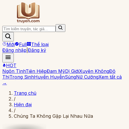
Mới
Full
Thể loại
Đăng nhập
|
Đăng ký
HOT
Ngôn Tình
Tiên Hiệp
Đam Mỹ
Dị Giới
Xuyên Không
Đô
Thị
Trọng Sinh
Huyền Huyễn
Sủng
Nữ Cường
Xem tất cả
→
Trang chủ
/
Hiện đại
/
Chúng Ta Không Gặp Lại Nhau Nữa