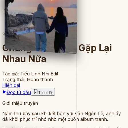
Full
3
lượt đọc
·
4
chương
Chúng Ta Không Gặp Lại
Nhau Nữa
Tác giả:
Tiểu Linh Nhi Edit
Trạng thái:
Hoàn thành
Hiện đại
Đọc từ đầu
Theo dõi
Giới thiệu truyện
Năm thứ bảy sau khi kết hôn với Văn Ngôn Lễ, anh ấy
đã khôi phục trí nhớ nhờ một cuốn album tranh.