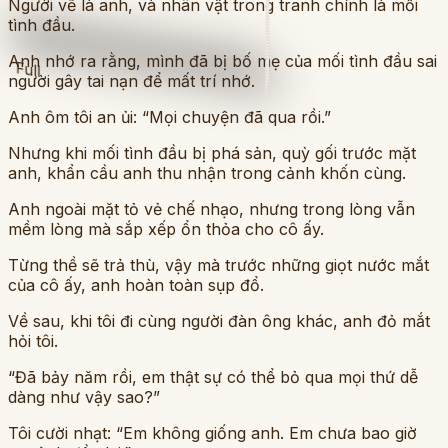
Người vẽ là anh, và nhân vật trong tranh chính là mối
tình đầu.
Anh nhớ ra rằng, mình đã bị bố mẹ của mối tình đầu sai
Full
người gây tai nạn để mất trí nhớ.
Anh ôm tôi an ủi: “Mọi chuyện đã qua rồi.”
Nhưng khi mối tình đầu bị phá sản, quỳ gối trước mặt
anh, khẩn cầu anh thu nhận trong cảnh khốn cùng.
Anh ngoài mặt tỏ vẻ chế nhạo, nhưng trong lòng vẫn
mềm lòng mà sắp xếp ổn thỏa cho cô ấy.
Từng thề sẽ trả thù, vậy mà trước những giọt nước mắt
của cô ấy, anh hoàn toàn sụp đổ.
Về sau, khi tôi đi cùng người đàn ông khác, anh đỏ mắt
hỏi tôi.
“Đã bảy năm rồi, em thật sự có thể bỏ qua mọi thứ dễ
dàng như vậy sao?”
Tôi cười nhạt: “Em không giống anh. Em chưa bao giờ