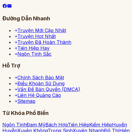
Đường Dẫn Nhanh
Truyện Mới Cập Nhật
Truyện Hot Nhất
Truyện Đã Hoàn Thành
Tiên Hiệp Hay
Ngôn Tình Sắc
Hỗ Trợ
Chính Sách Bảo Mật
Điều Khoản Sử Dụng
Vấn Đề Bản Quyền (DMCA)
Liên Hệ Quảng Cáo
Sitemap
Từ Khóa Phổ Biến
Ngôn Tình
Đam Mỹ
Bách Hợp
Tiên Hiệp
Kiếm Hiệp
Huyền
Huyễn
Xuyên Không
Trọng Sinh
Xuyên Nhanh
Đô Thị
Hiện