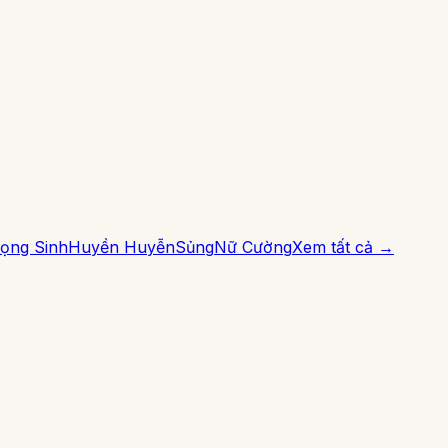
ọng Sinh
Huyền Huyễn
Sủng
Nữ Cường
Xem tất cả →