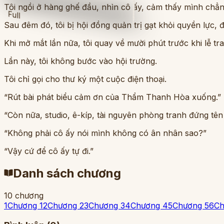
Tôi ngồi ở hàng ghế đầu, nhìn cô ấy, cảm thấy mình chẳn
Full
Sau đêm đó, tôi bị hội đồng quản trị gạt khỏi quyền lực,
Khi mở mắt lần nữa, tôi quay về mười phút trước khi lễ tra
Lần này, tôi không bước vào hội trường.
Tôi chỉ gọi cho thư ký một cuộc điện thoại.
“Rút bài phát biểu cảm ơn của Thẩm Thanh Hòa xuống.”
“Còn nữa, studio, ê-kíp, tài nguyên phòng tranh đứng tên 
“Không phải cô ấy nói mình không có ân nhân sao?”
“Vậy cứ để cô ấy tự đi.”
Danh sách chương
10
chương
1
Chương 1
2
Chương 2
3
Chương 3
4
Chương 4
5
Chương 5
6
Ch