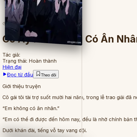
1
lượt đọc
·
10
chương
Cô Ấy Nói Không Có Ân Nhân
Tác giả:
Trạng thái:
Hoàn thành
Hiện đại
Đọc từ đầu
Theo dõi
Giới thiệu truyện
Cô gái tôi tài trợ suốt mười hai năm, trong lễ trao giải đã nó
“Em không có ân nhân.”
“Em có thể đi được đến hôm nay, đều là nhờ chính bản t
Dưới khán đài, tiếng vỗ tay vang dội.