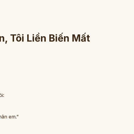
, Tôi Liền Biến Mất
i:
hân em.”