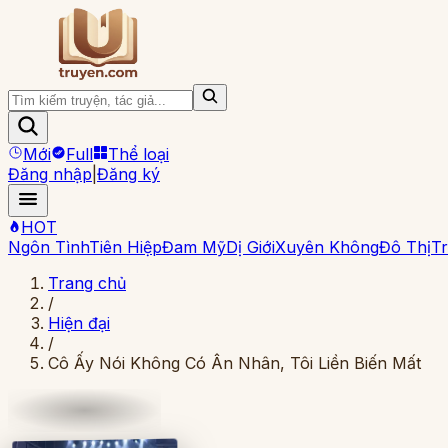
Mới
Full
Thể loại
Đăng nhập
|
Đăng ký
HOT
Ngôn Tình
Tiên Hiệp
Đam Mỹ
Dị Giới
Xuyên Không
Đô Thị
Tr
Trang chủ
/
Hiện đại
/
Cô Ấy Nói Không Có Ân Nhân, Tôi Liền Biến Mất