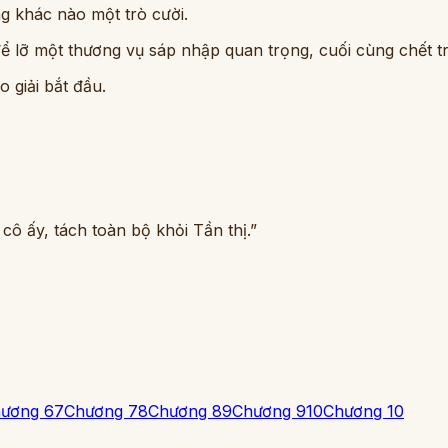
g khác nào một trò cười.
 để lỡ một thương vụ sáp nhập quan trọng, cuối cùng chết t
o giải bắt đầu.
cô ấy, tách toàn bộ khỏi Tần thị.”
ương 6
7
Chương 7
8
Chương 8
9
Chương 9
10
Chương 10