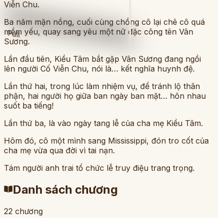
Viễn Chu.
Ba năm mặn nồng, cuối cùng chồng cô lại chê cô quá
mềm yếu, quay sang yêu một nữ đặc công tên Vân
Full
Sương.
Lần đầu tiên, Kiều Tâm bắt gặp Vân Sương đang ngồi
lên người Cố Viễn Chu, nói là… kết nghĩa huynh đệ.
Lần thứ hai, trong lúc làm nhiệm vụ, để tránh lộ thân
phận, hai người họ giữa ban ngày ban mặt… hôn nhau
suốt ba tiếng!
Lần thứ ba, là vào ngày tang lễ của cha mẹ Kiều Tâm.
Hôm đó, cô một mình sang Mississippi, đón tro cốt của
cha mẹ vừa qua đời vì tai nạn.
Tám người anh trai tổ chức lễ truy điệu trang trọng.
Danh sách chương
22
chương