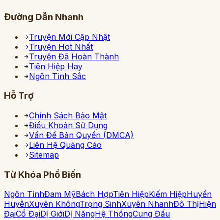
Đường Dẫn Nhanh
Truyện Mới Cập Nhật
Truyện Hot Nhất
Truyện Đã Hoàn Thành
Tiên Hiệp Hay
Ngôn Tình Sắc
Hỗ Trợ
Chính Sách Bảo Mật
Điều Khoản Sử Dụng
Vấn Đề Bản Quyền (DMCA)
Liên Hệ Quảng Cáo
Sitemap
Từ Khóa Phổ Biến
Ngôn Tình
Đam Mỹ
Bách Hợp
Tiên Hiệp
Kiếm Hiệp
Huyền
Huyễn
Xuyên Không
Trọng Sinh
Xuyên Nhanh
Đô Thị
Hiện
Đại
Cổ Đại
Dị Giới
Dị Năng
Hệ Thống
Cung Đấu