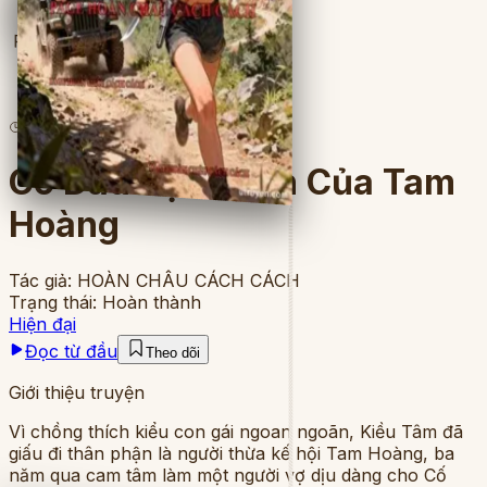
Full
3
lượt đọc
·
22
chương
Cô Dâu Bạc Phận Của Tam
Hoàng
Tác giả:
HOÀN CHÂU CÁCH CÁCH
Trạng thái:
Hoàn thành
Hiện đại
Đọc từ đầu
Theo dõi
Giới thiệu truyện
Vì chồng thích kiểu con gái ngoan ngoãn, Kiều Tâm đã
giấu đi thân phận là người thừa kế hội Tam Hoàng, ba
năm qua cam tâm làm một người vợ dịu dàng cho Cố