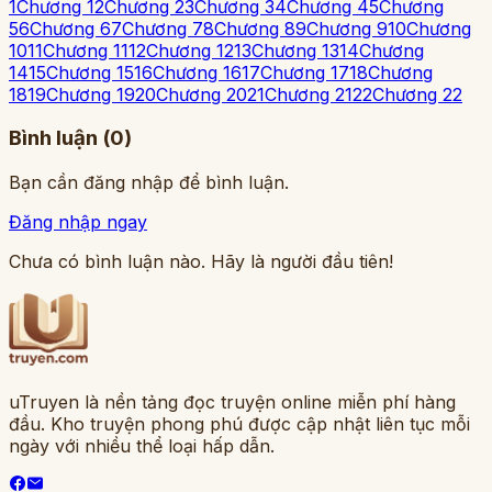
1
Chương 1
2
Chương 2
3
Chương 3
4
Chương 4
5
Chương
5
6
Chương 6
7
Chương 7
8
Chương 8
9
Chương 9
10
Chương
10
11
Chương 11
12
Chương 12
13
Chương 13
14
Chương
14
15
Chương 15
16
Chương 16
17
Chương 17
18
Chương
18
19
Chương 19
20
Chương 20
21
Chương 21
22
Chương 22
Bình luận (
0
)
Bạn cần đăng nhập để bình luận.
Đăng nhập ngay
Chưa có bình luận nào. Hãy là người đầu tiên!
uTruyen là nền tảng đọc truyện online miễn phí hàng
đầu. Kho truyện phong phú được cập nhật liên tục mỗi
ngày với nhiều thể loại hấp dẫn.