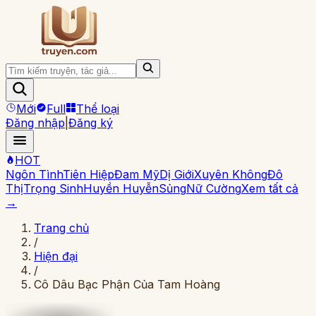
Mới
Full
Thể loại
Đăng nhập
|
Đăng ký
HOT
Ngôn Tình
Tiên Hiệp
Đam Mỹ
Dị Giới
Xuyên Không
Đô
Thị
Trọng Sinh
Huyền Huyễn
Sủng
Nữ Cường
Xem tất cả
→
Trang chủ
/
Hiện đại
/
Cô Dâu Bạc Phận Của Tam Hoàng