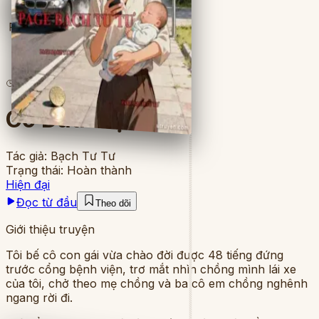
Full
9
lượt đọc
·
8
chương
Cô Dâu Một Tệ
Tác giả:
Bạch Tư Tư
Trạng thái:
Hoàn thành
Hiện đại
Đọc từ đầu
Theo dõi
Giới thiệu truyện
Tôi bế cô con gái vừa chào đời được 48 tiếng đứng
trước cổng bệnh viện, trơ mắt nhìn chồng mình lái xe
của tôi, chở theo mẹ chồng và ba cô em chồng nghênh
ngang rời đi.