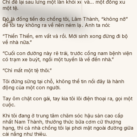
Chỉ để lại sau lưng một làn khói xe và… một đồng xu
một tệ.
Đó là đồng tiền do chồng tôi, Lâm Thành, “không nỡ”
Full
để tôi tay không ra về nên ném lại. Anh ta nói:
“Thiển Thiển, em vất vả rồi. Mới sinh xong đừng đi bộ
về nhà nữa.”
“Cuối con đường này rẽ trái, trước cổng nam bệnh viện
có trạm xe buýt, ngồi một tuyến là về đến nhà.”
“Chỉ mất một tệ thôi.”
Tôi đứng sững tại chỗ, không thể tin nổi đây là hành
động của một con người.
Tay ôm chặt con gái, tay kia tôi lôi điện thoại ra, gọi một
cuộc.
Khi tôi đang ở trung tâm chăm sóc hậu sản cao cấp
nhất Nam Thành, thưởng thức bữa cơm cữ thượng
hạng, thì cả nhà chồng tôi lại phơi mặt ngoài đường giữa
cái nắng như thiêu.