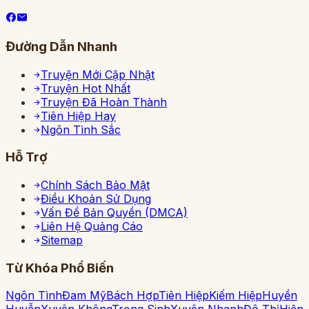
Đường Dẫn Nhanh
Truyện Mới Cập Nhật
Truyện Hot Nhất
Truyện Đã Hoàn Thành
Tiên Hiệp Hay
Ngôn Tình Sắc
Hỗ Trợ
Chính Sách Bảo Mật
Điều Khoản Sử Dụng
Vấn Đề Bản Quyền (DMCA)
Liên Hệ Quảng Cáo
Sitemap
Từ Khóa Phổ Biến
Ngôn Tình
Đam Mỹ
Bách Hợp
Tiên Hiệp
Kiếm Hiệp
Huyền