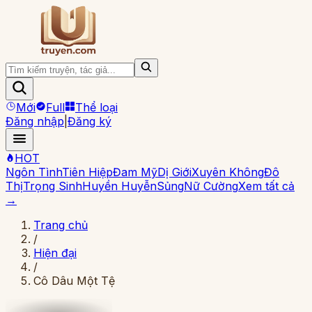
Mới
Full
Thể loại
Đăng nhập
|
Đăng ký
HOT
Ngôn Tình
Tiên Hiệp
Đam Mỹ
Dị Giới
Xuyên Không
Đô
Thị
Trọng Sinh
Huyền Huyễn
Sủng
Nữ Cường
Xem tất cả
→
Trang chủ
/
Hiện đại
/
Cô Dâu Một Tệ