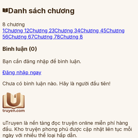
Danh sách chương
8
chương
1
Chương 1
2
Chương 2
3
Chương 3
4
Chương 4
5
Chương
5
6
Chương 6
7
Chương 7
8
Chương 8
Bình luận (
0
)
Bạn cần đăng nhập để bình luận.
Đăng nhập ngay
Chưa có bình luận nào. Hãy là người đầu tiên!
uTruyen là nền tảng đọc truyện online miễn phí hàng
đầu. Kho truyện phong phú được cập nhật liên tục mỗi
ngày với nhiều thể loại hấp dẫn.