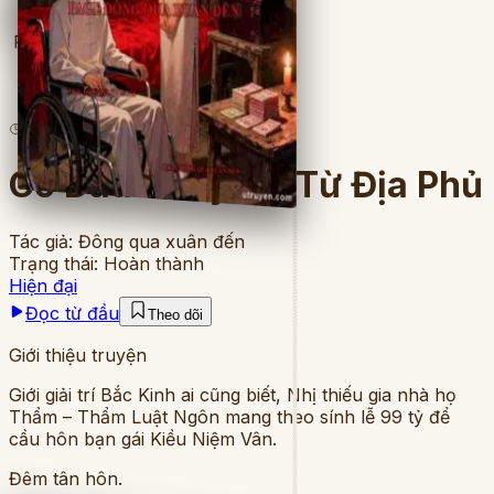
Full
7
lượt đọc
·
21
chương
Cô Dâu Quay Về Từ Địa Phủ
Tác giả:
Đông qua xuân đến
Trạng thái:
Hoàn thành
Hiện đại
Đọc từ đầu
Theo dõi
Giới thiệu truyện
Giới giải trí Bắc Kinh ai cũng biết, Nhị thiếu gia nhà họ
Thẩm – Thẩm Luật Ngôn mang theo sính lễ 99 tỷ để
cầu hôn bạn gái Kiều Niệm Vân.
Đêm tân hôn.