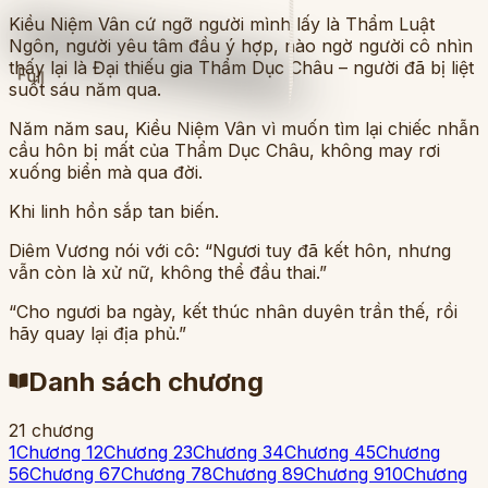
Kiều Niệm Vân cứ ngỡ người mình lấy là Thẩm Luật
Ngôn, người yêu tâm đầu ý hợp, nào ngờ người cô nhìn
thấy lại là Đại thiếu gia Thẩm Dục Châu – người đã bị liệt
Full
suốt sáu năm qua.
Năm năm sau, Kiều Niệm Vân vì muốn tìm lại chiếc nhẫn
cầu hôn bị mất của Thẩm Dục Châu, không may rơi
xuống biển mà qua đời.
Khi linh hồn sắp tan biến.
Diêm Vương nói với cô: “Ngươi tuy đã kết hôn, nhưng
vẫn còn là xử nữ, không thể đầu thai.”
“Cho ngươi ba ngày, kết thúc nhân duyên trần thế, rồi
hãy quay lại địa phủ.”
Danh sách chương
21
chương
1
Chương 1
2
Chương 2
3
Chương 3
4
Chương 4
5
Chương
5
6
Chương 6
7
Chương 7
8
Chương 8
9
Chương 9
10
Chương