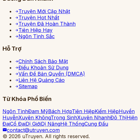
Truyện Mới Cập Nhật
Truyện Hot Nhất
Truyện Đã Hoàn Thành
Tiên Hiệp Hay
Ngôn Tình Sắc
Hỗ Trợ
Chính Sách Bảo Mật
Điều Khoản Sử Dụng
Vấn Đề Bản Quyền (DMCA)
Liên Hệ Quảng Cáo
Sitemap
Từ Khóa Phổ Biến
Ngôn Tình
Đam Mỹ
Bách Hợp
Tiên Hiệp
Kiếm Hiệp
Huyền
Huyễn
Xuyên Không
Trọng Sinh
Xuyên Nhanh
Đô Thị
Hiện
Đại
Cổ Đại
Dị Giới
Dị Năng
Hệ Thống
Cung Đấu
contact@utruyen.com
©
2026
uTruyen. All rights reserved.