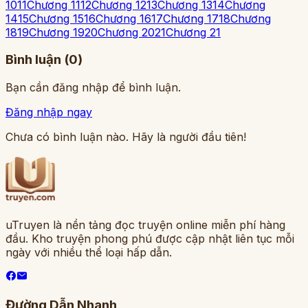
10
11
Chương 11
12
Chương 12
13
Chương 13
14
Chương
14
15
Chương 15
16
Chương 16
17
Chương 17
18
Chương
18
19
Chương 19
20
Chương 20
21
Chương 21
Bình luận (
0
)
Bạn cần đăng nhập để bình luận.
Đăng nhập ngay
Chưa có bình luận nào. Hãy là người đầu tiên!
uTruyen là nền tảng đọc truyện online miễn phí hàng
đầu. Kho truyện phong phú được cập nhật liên tục mỗi
ngày với nhiều thể loại hấp dẫn.
Đường Dẫn Nhanh