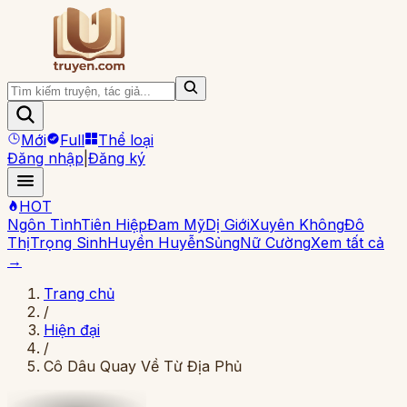
Mới
Full
Thể loại
Đăng nhập
|
Đăng ký
HOT
Ngôn Tình
Tiên Hiệp
Đam Mỹ
Dị Giới
Xuyên Không
Đô
Thị
Trọng Sinh
Huyền Huyễn
Sủng
Nữ Cường
Xem tất cả
→
Trang chủ
/
Hiện đại
/
Cô Dâu Quay Về Từ Địa Phủ