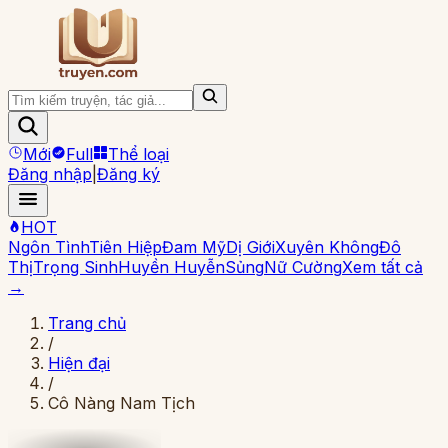
Mới
Full
Thể loại
Đăng nhập
|
Đăng ký
HOT
Ngôn Tình
Tiên Hiệp
Đam Mỹ
Dị Giới
Xuyên Không
Đô
Thị
Trọng Sinh
Huyền Huyễn
Sủng
Nữ Cường
Xem tất cả
→
Trang chủ
/
Hiện đại
/
Cô Nàng Nam Tịch