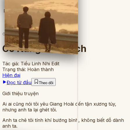
Full
3
lượt đọc
·
5
chương
Cô Nàng Nam Tịch
Tác giả:
Tiểu Linh Nhi Edit
Trạng thái:
Hoàn thành
Hiện đại
Đọc từ đầu
Theo dõi
Giới thiệu truyện
Ai ai cũng nói tôi yêu Giang Hoài đến tận xương tủy,
nhưng anh ta lại ghét tôi.
Anh ta chê tôi tính khí bướng bỉnh, không biết dỗ dành
anh ta.