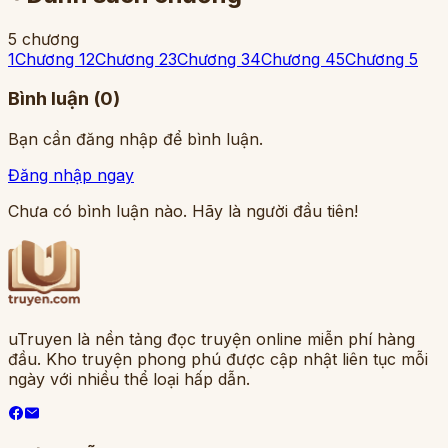
5
chương
1
Chương 1
2
Chương 2
3
Chương 3
4
Chương 4
5
Chương 5
Bình luận (
0
)
Bạn cần đăng nhập để bình luận.
Đăng nhập ngay
Chưa có bình luận nào. Hãy là người đầu tiên!
uTruyen là nền tảng đọc truyện online miễn phí hàng
đầu. Kho truyện phong phú được cập nhật liên tục mỗi
ngày với nhiều thể loại hấp dẫn.