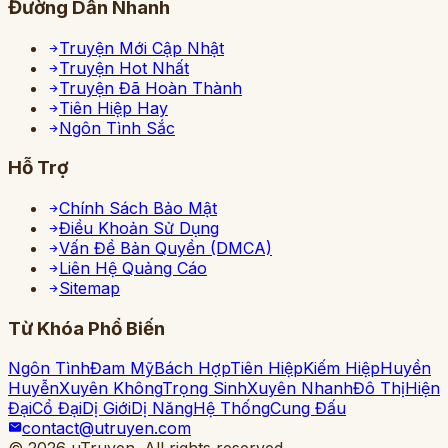
Đường Dẫn Nhanh
Truyện Mới Cập Nhật
Truyện Hot Nhất
Truyện Đã Hoàn Thành
Tiên Hiệp Hay
Ngôn Tình Sắc
Hỗ Trợ
Chính Sách Bảo Mật
Điều Khoản Sử Dụng
Vấn Đề Bản Quyền (DMCA)
Liên Hệ Quảng Cáo
Sitemap
Từ Khóa Phổ Biến
Ngôn Tình
Đam Mỹ
Bách Hợp
Tiên Hiệp
Kiếm Hiệp
Huyền
Huyễn
Xuyên Không
Trọng Sinh
Xuyên Nhanh
Đô Thị
Hiện
Đại
Cổ Đại
Dị Giới
Dị Năng
Hệ Thống
Cung Đấu
contact@utruyen.com